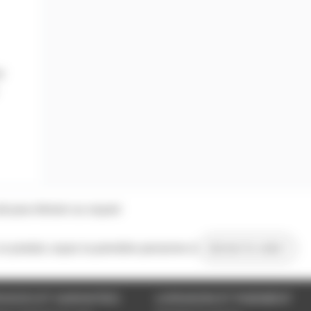
V
b pour témoin ou voyant
 ce produit, soyez la première personne à
donner le votre !
VICES ET GARANTIES
LIVRAISON ET PAIEMENT