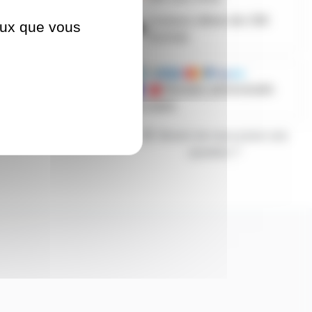
Livraison offerte dès 59€
ceux que vous
d'achats
Mandats administratifs
acceptés
Besoin de nous poser une
question ?