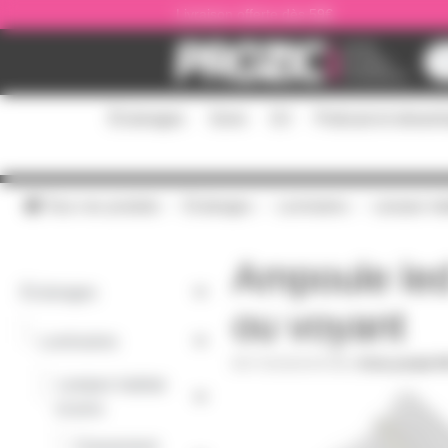
Panneau de gestion des cookies
Livraison offerte dès 59€
Éclairages
Sono
DJ
Podcast et stream
Tous nos produits
Éclairages
Luminaires
Lampes habi
Ampoule led
Éclairages
ou voyant
-
Luminaires
T10LED24VCOB
|
Fiche produit 
Lampes habitat
-
et pros
Classement