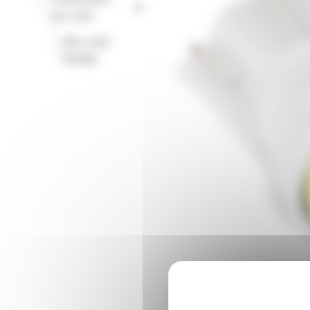
-
par culot
Mini culot
-
Wedge