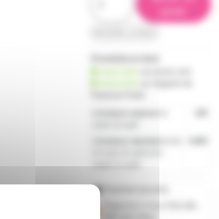
panier
demander un devis
78 produits en stock
disponible
sur prozic.com
disponible
au
magasin de
Toulouse-Portet
Livraison express
le
19€
lundi 10 août
Livraison standard
entre
4,80€
le lundi 10 août et le
mardi 11 août
Paiement sécurisé
Payez en 2, 3 ou 4 fois
dès
50€
avec Alma