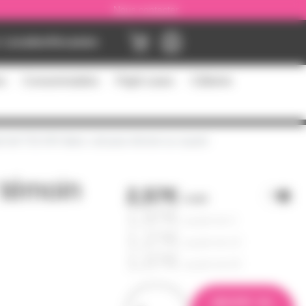
Nous contacter
Location
Occasion
es
Consommables
Flight cases
Câblerie
 led T10 24V blanc cob pour témoin ou voyant
 témoin
2,57€
l'unité
1,97€
à partir de
4
1,27€
à partir de
10
1,07€
à partir de
50
ajouter au