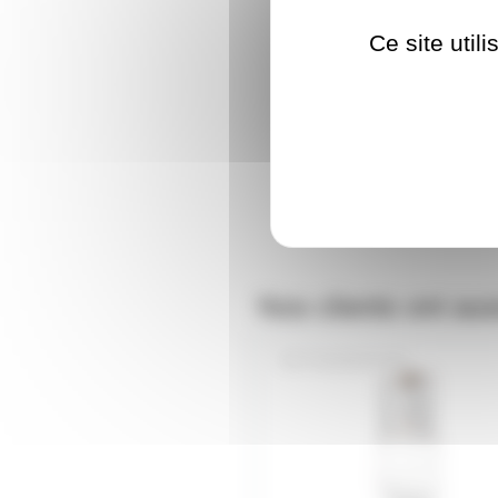
Ce site util
Nos clients ont aus
T10LED24V1W2