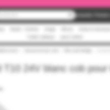
Nouveautés
Promos
ing
Studio - Claviers
Image
Micros
Scène et structur
Cartes cadeaux
pass Culture
tat et pros
Classement par culot
Mini culot Wedge
Ampoule
 T10 24V blanc cob pour
PDF