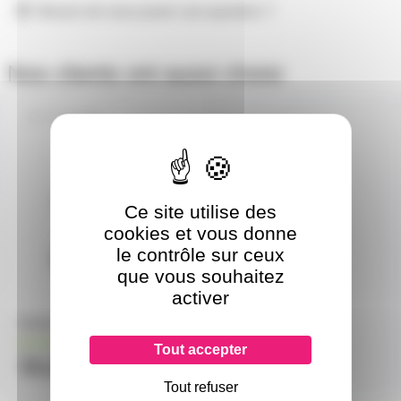
Besoin de nous poser une question ?
Nos clients ont aussi choisi
H412V55W
Ce site utilise des
cookies et vous donne
le contrôle sur ceux
que vous souhaitez
activer
Ampoule H4 12V 55W
en stock
Tout accepter
11,20€
Tout refuser