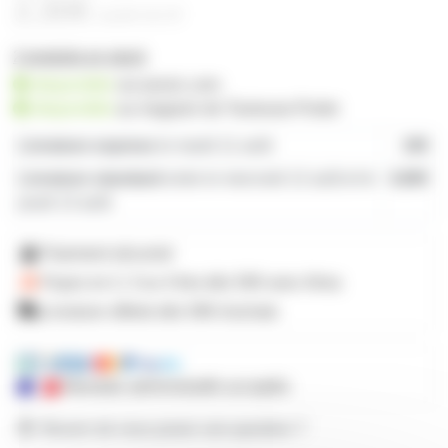
2,30€
à partir de
20
2 produits en stock
disponible
sur prozic.com
disponible
au
magasin de Toulouse-Portet
Livraison express
le mardi 11 août
19€
Livraison standard
entre le mercredi 12 août et le
4,80€
jeudi 13 août
Paiement sécurisé
Payez en 2, 3 ou 4 fois
dès 50€
avec Alma
Livraison offerte dès 59€ d'achats
Mandats administratifs acceptés
Besoin de nous poser une question ?