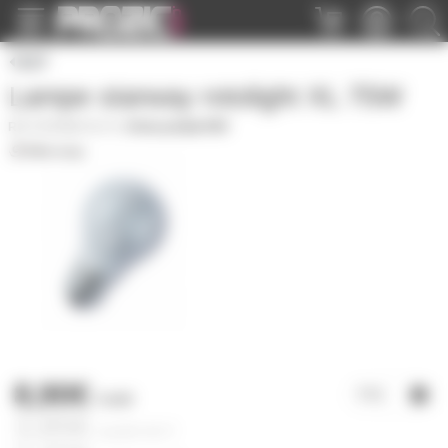
Panneau de gestion des cookies
E27
Lampe starway rotolight XL 75W
STARWAYXL75
|
Fiche produit PDF
8,90€
l'unité
3,85€
à partir de
4