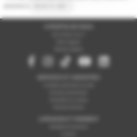
personne à
donner le votre !
A PROPOS DE NOUS
Qui sommes-nous ?
Notre magasin
Mentions légales
SERVICES ET GARANTIES
Conditions générales de vente
Données personnelles
Paramétrer les cookies
Paiement sécurisé
LIVRAISON ET PAIEMENT
Modalités de paiement
Livraison