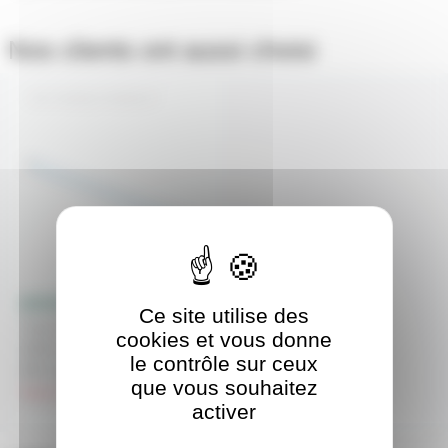
Nos clients ont aussi choisi
F36WG13T8860SY
Ce site utilise des
Tube fluo Sylvania luxeline
cookies et vous donne
36W Lumière du jour 6500K
le contrôle sur ceux
865 code 0001512
que vous souhaitez
hors stock
activer