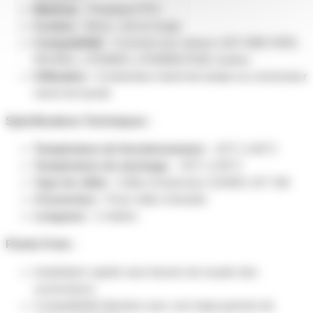
Matériau :
Plastique PVC
Couleur :
Blanc, vert et rouge
Compatibilité :
Convient aux rubans LED SMD 5050,
WS2801, LPD6803, LPD8806 RGB couleur
Utilisation :
Conducteur mené de lampe ou connecteur
mené de bande
Spécifications Techniques :
Température de fonctionnement :
-20°C à 60°C
Température de stockage :
-30°C à 95°C
Type de câble :
Câble d'extension 22AWG JST SM
Connecteur :
Prise mâle à femelle
Longueur :
2 mètres
Points Forts :
Installation rapide sans besoin de souder des
connecteurs.
Compatibilité étendue avec une large gamme de