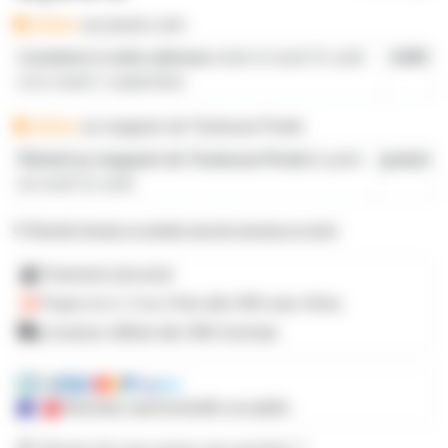
délais
sur prozic.com
Livraison à votre adresse
entre le lundi 31 août
4,80€
et le mardi 1 septembre
délais
au
magasin de Toulouse-Portet
Retrait au magasin de Toulouse-Portet
à partir
gratuit
du lundi 31 août
M'avertir lorsque ce produit sera de nouveau en stock
Paiement sécurisé
Payez en 2, 3 ou 4 fois
dès 50€
avec Alma
Livraison offerte dès 59€ d'achats
Mandats administratifs acceptés