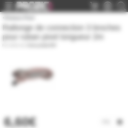
Panneau de gestion des cookies
Rubans Pixel
Rallonge de connection 3 broches
pour ruban pixel longueur 2m
SM3B-2M
|
Fiche produit PDF
6,60€