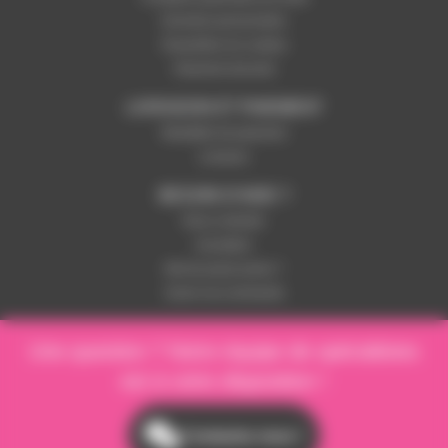
Données personnelles
Paramétrer les cookies
Paiement sécurisé
LIVRAISON ET PAIEMENT
Modalités de paiement
Livraison
BESOIN D'AIDE ?
Nous contacter
Inscription
Mot de passe perdu ?
Suivre ma commande
Une question ? Notre équipe de spécialistes
est à votre disposition !
Contactez-nous !