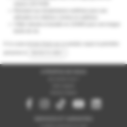
rubans LED RGB.
Résistant aux températures extrêmes pour une
utilisation en intérieur comme en extérieur.
Câble robuste et durable en 22AWG pour une longue
durée de vie.
Il n'y a pas encore d'avis sur ce produit, soyez la première
personne à
donner le votre !
A PROPOS DE NOUS
Qui sommes-nous ?
Notre magasin
Mentions légales
SERVICES ET GARANTIES
Conditions générales de vente