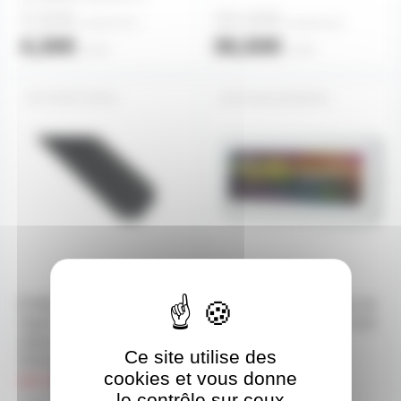
3,60€
33,00€
à partir de
4
à partir de
2
4,30€
36,50€
l'unité
l'unité
PROFTC2M-N
RUBLED2W4ZRC
Profilé aluminium d'angle
Recepteur RF pour ruban de
TypeC noir 23x11 mm pour
led blanc chaud + blanc froid
ruban de led largeur max
24A série 4 zones
Ce site utilise des
12mm barre de 2m
délais de livraison
cookies et vous donne
sur commande
le contrôle sur ceux