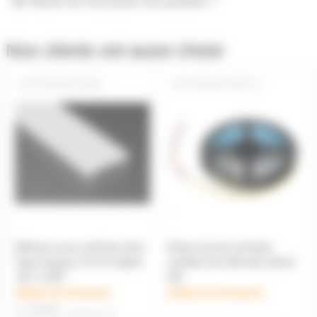
Besoin de nous poser une question ?
Nos clients ont aussi choisi
PROFDICPSDPC
RUBLEDCOBCCT
Diffuseur pour profil led série
Ruban de led cob blanc
Type longueur 2m PC dépoli
variable 24v 640 leds 16w/m
-50° à 100°
5M
délais de livraison
délais de livraison
2,90€
à partir de
10