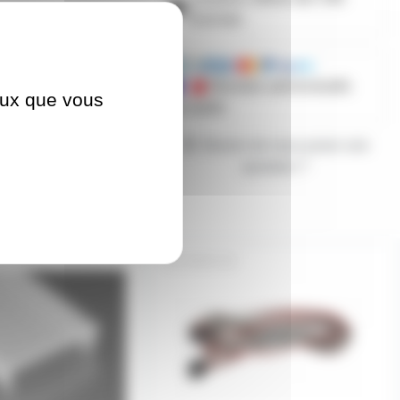
d'achats
Mandats administratifs
ceux que vous
acceptés
Besoin de nous poser une
question ?
DB-DE
SM3B-2M