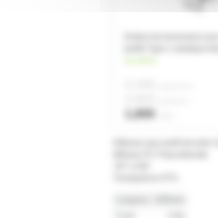
Embout de terminaison pou
profilé Type C plastique bl
en stock
0,40€
à partir de
10
0,90€
à partir de
4
1,80€
l'unité
Diffuseur pour profil led séri
diffuseur PC Polycarbonate
-50° à 100°
Transparence 67%
Longueur
2000mm
Poids
120g