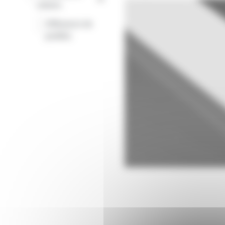
rubans
Diffuseurs de
-
profilés