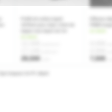
r
Profilé de surface typeA
Diffuseur dé
anc
16X9mm pour ruban 13mm de
PMMA longu
largeur max laqué noir 2m
en stock
en stock
12,40€
6,00€
à partir de
10
à pa
17,10€
6,90€
à partir de
4
à pa
28,50€
7,50€
l'unité
l'un
e Type longueur 2m PC dépoli