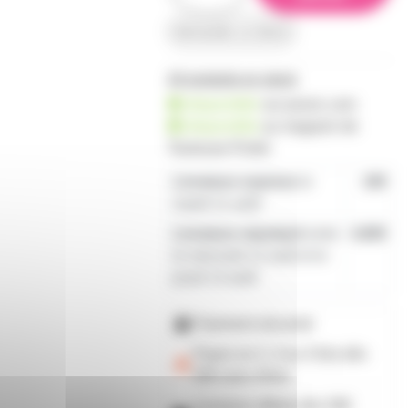
demander un devis
44 produits en stock
disponible
sur prozic.com
disponible
au
magasin de
Toulouse-Portet
Livraison express
le
19€
mardi 11 août
Livraison standard
entre
4,80€
le mercredi 12 août et le
jeudi 13 août
Paiement sécurisé
Payez en 2, 3 ou 4 fois
dès
50€
avec Alma
Livraison offerte dès 59€