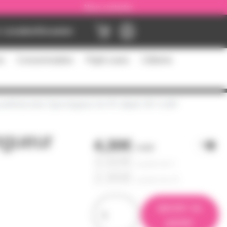
Nous contacter
Location
Occasion
es
Consommables
Flight cases
Câblerie
profil led série Type longueur 2m PC dépoli -50° à 100°
ongueur
4,30€
l'unité
3,60€
à partir de
4
2,90€
à partir de
10
ajouter au
panier