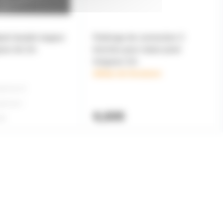
poli double largeur
Rallonge de connection 3
eur de 2m
broches pour ruban pixel
longueur 2m
délais de livraison
rtir de
10
rtir de
4
6,60€
ité