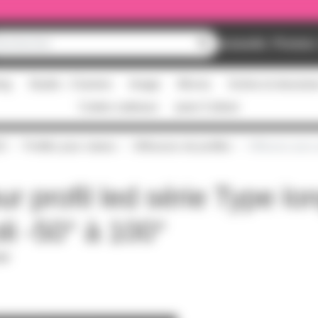
Nouveautés
Promos
ing
Studio - Claviers
Image
Micros
Scène et structur
Cartes cadeaux
pass Culture
ED
Profilés pour rubans
Diffuseurs de profilés
Diffuseur pour 
ur profil led série Type l
i -50° à 100°
PDF