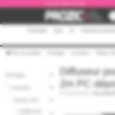
Panneau de gestion des cookies
Livraison offerte dès 59€
Éclairages
Sono
DJ
Podcast et stream
Tous nos produits
Éclairages
Luminaires
Rubans L
Diffuseur po
Éclairages
2m PC dépol
-
Luminaires
PROFDICPSDPC
|
Fiche produit 
-
Rubans LED
Profilés pour
-