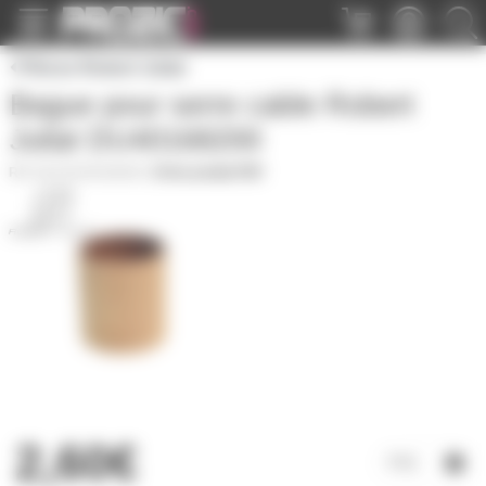
Panneau de gestion des cookies
Pièces Robert Juliat
Bague pour serre cable Robert
Juliat DU40168200
SAV-DU40168200
|
Fiche produit PDF
2,60€