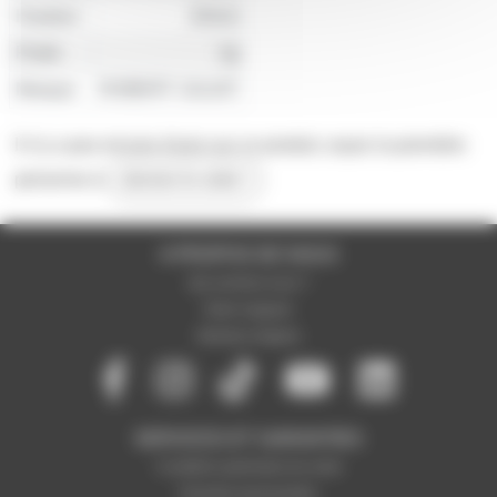
Hauteur
20mm
Poids
1g
Marque
ROBERT JULIAT
Il n'y a pas encore d'avis sur ce produit, soyez la première
personne à
donner le votre !
A PROPOS DE NOUS
Qui sommes-nous ?
Notre magasin
Mentions légales
SERVICES ET GARANTIES
Conditions générales de vente
Données personnelles