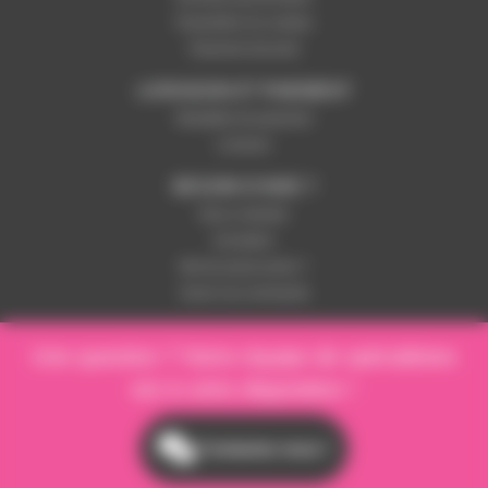
Paramétrer les cookies
Paiement sécurisé
LIVRAISON ET PAIEMENT
Modalités de paiement
Livraison
BESOIN D'AIDE ?
Nous contacter
Inscription
Mot de passe perdu ?
Suivre ma commande
Une question ? Notre équipe de spécialistes
est à votre disposition !
Contactez-nous !