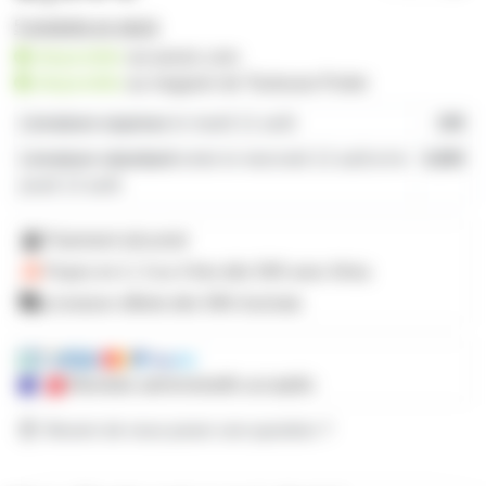
5 produits en stock
disponible
sur prozic.com
disponible
au
magasin de Toulouse-Portet
Livraison express
le mardi 11 août
19€
Livraison standard
entre le mercredi 12 août et le
4,80€
jeudi 13 août
Paiement sécurisé
Payez en 2, 3 ou 4 fois
dès 50€
avec Alma
Livraison offerte dès 59€ d'achats
Mandats administratifs acceptés
Besoin de nous poser une question ?