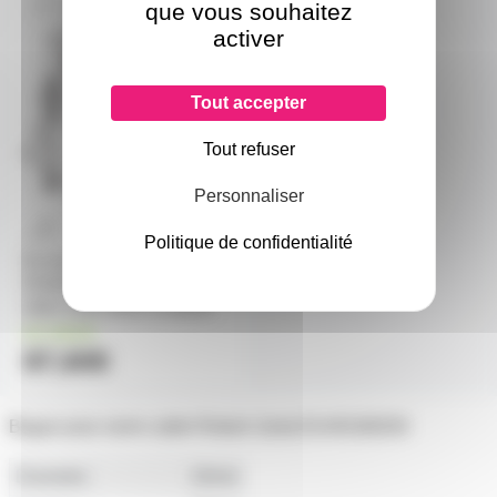
que vous souhaitez
SAV-PD30000007
activer
Tout accepter
Tout refuser
Personnaliser
Politique de confidentialité
Kit douille GX9.5 Robert Juliat
PD30000007 pour 305H
306H 310H 600S et 600SX
en stock
87,60€
Bague pour serre cable Robert Juliat DU40168200
Diametre
19mm