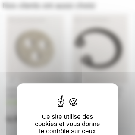
Nos clients ont aussi choisi
SAV-DJ40164800
SAV-VI19050001
isolant pour domino rond
Clips intérieur D19 DIN472
robert Juliat DJ40164800
Robert Juliat VI19050001
en stock
en stock
0,70€
à partir de
5
Ce site utilise des
0,70€
0,80€
l'unité
cookies et vous donne
le contrôle sur ceux