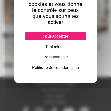
cookies et vous donne
le contrôle sur ceux
que vous souhaitez
activer
Tout accepter
Carte gestion alim + driver led
Led Cob RGB 60W pour
Tout refuser
pour Cameo TS100WW
projecteur Cameo Flat Pro
Flood
en stock
Personnaliser
en stock
36€
51,60€
Politique de confidentialité
A PROPOS DE NOUS
Qui sommes-nous ?
Notre magasin
Mentions légales