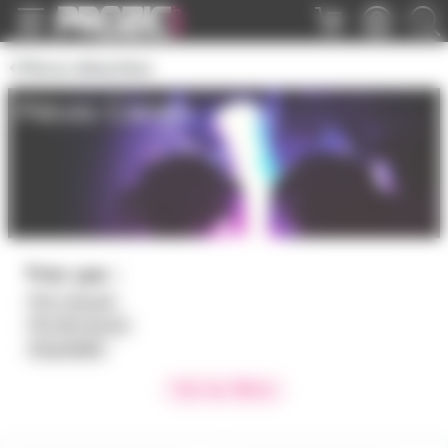
Panneau de gestion des cookies
Pièces détachées
Pièces Cameo
Trier par :
Prix croissant
Prix décroissant
Disponibilité
Voir les filtres