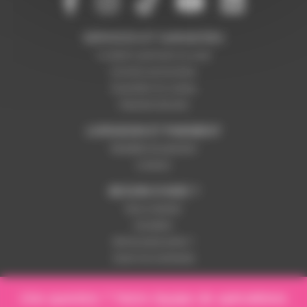
SERVICES ET GARANTIES
Conditions générales de vente
Données personnelles
Paramétrer les cookies
Paiement sécurisé
LIVRAISON ET PAIEMENT
Modalités de paiement
Livraison
BESOIN D'AIDE ?
Nous contacter
Inscription
Mot de passe perdu ?
Suivre ma commande
Une question ? Notre équipe de spécialistes