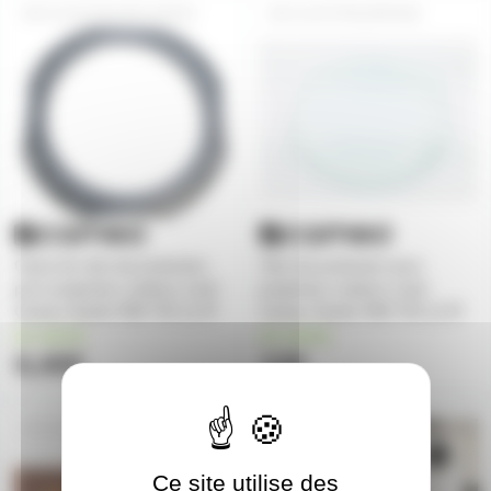
CLPSTTRI12IPCAPPAN
CLPSTTRI12IPPANE
Capot de vitre de protection
Vitre de protection pour
pour projecteur outdoor à led
projecteur outdoor à led
Cameo Studio PAR TRI 12 IP
Cameo Studio PAR TRI 12 IP
en stock
en stock
6,40€
12€
SAVPCBLEDTS100WW
SAVLEDCAMEOFPF60WRGB
Ce site utilise des