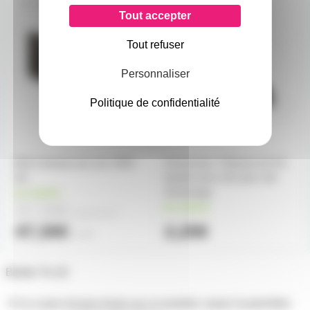
RAIL82032
CON82231
Tout accepter
Tout refuser
Personnaliser
Politique de confidentialité
Rail 3 phases alu noir 230V
Connecteur Triphase de Fin
2m
double sens noir pour rail
d'éclairage
en stock
37,00€
en stock
à partir de
4
47,30€
2,20€
l'unité
Boitier To-18
Il n'y a pas encore d'avis sur ce produit, soyez la première