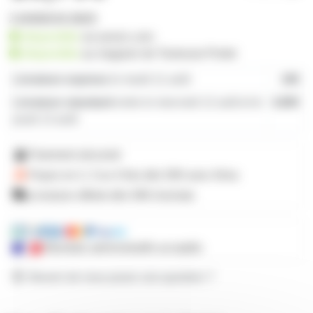
1 produit en stock
disponible
sur prozic.com
disponible
au
magasin de Toulouse-Portet
Livraison express
le mardi 11 août
19€
Livraison standard
entre le mercredi 12 août et le
4,80€
jeudi 13 août
Paiement sécurisé
Payez en 2, 3 ou 4 fois
dès 50€
avec Alma
Livraison offerte dès 59€ d'achats
Mandats administratifs acceptés
Besoin de nous poser une question ?