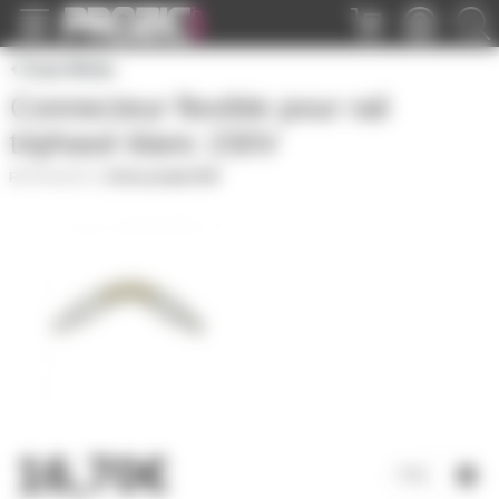
Panneau de gestion des cookies
Total White
Connecteur flexible pour rail
triphasé blanc 230V
RAIL8274
|
Fiche produit PDF
16,70€