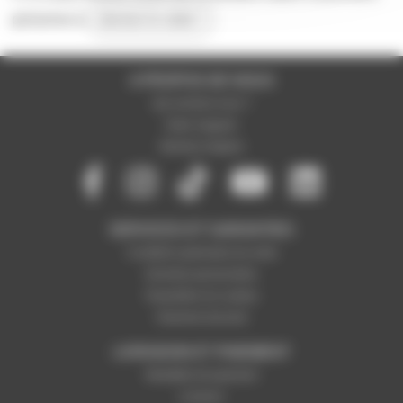
personne à
donner le votre !
A PROPOS DE NOUS
Qui sommes-nous ?
Notre magasin
Mentions légales
SERVICES ET GARANTIES
Conditions générales de vente
Données personnelles
Paramétrer les cookies
Paiement sécurisé
LIVRAISON ET PAIEMENT
Modalités de paiement
Livraison