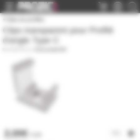
Panneau de gestion des cookies
Clips de profilés
Clips transparent pour Profilé
d'angle Type C
PROFTCCLT
|
Fiche produit PDF
2,00€
l'unité