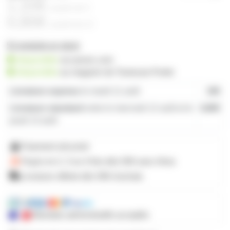
1,20€
à partir de
4
0,80€
à partir de
12
52 produits en stock
disponible
sur prozic.com
disponible
au
magasin de Toulouse-Portet
Livraison express
le mardi 11 août
19€
Livraison standard
entre le mercredi 12 août et le
4,80€
jeudi 13 août
Paiement sécurisé
Payez en 2, 3 ou 4 fois
dès 50€
avec Alma
Livraison offerte dès 59€ d'achats
Mandats administratifs acceptés