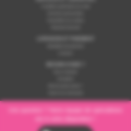
Conditions générales de vente
Données personnelles
Paramétrer les cookies
Paiement sécurisé
LIVRAISON ET PAIEMENT
Modalités de paiement
Livraison
BESOIN D'AIDE ?
Nous contacter
Inscription
Mot de passe perdu ?
Suivre ma commande
Une question ? Notre équipe de spécialistes
est à votre disposition !