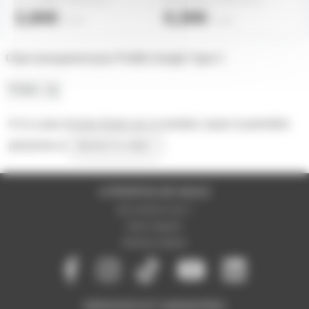
2,80€
0,30€
l'unité
l'unité
Clips transparent pour Profilé d'angle Type C
Poids
1g
Il n'y a pas encore d'avis sur ce produit, soyez la première
personne à
donner le votre !
A PROPOS DE NOUS
Qui sommes-nous ?
Notre magasin
Mentions légales
SERVICES ET GARANTIES