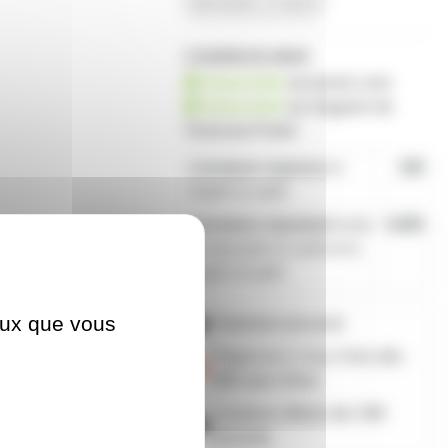
demander un devis
1 produit en stock
disponible
sur prozic.com
disponible
au
magasin de
Toulouse-Portet
Livraison express
le
19€
mardi 11 août
Livraison standard
entre
4,80€
le mercredi 12 août et le
jeudi 13 août
ceux que vous
Paiement sécurisé
Payez en 2, 3 ou 4 fois
dès
50€
avec Alma
Livraison offerte dès 59€
d'achats