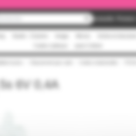
Nouveautés
Promos
ing
Studio - Claviers
Image
Micros
Scène et structur
Cartes cadeaux
pass Culture
tat et pros
Classement par culot
Culots à baïonnette
P13.
5s 6V 0,4A