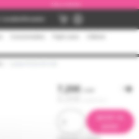
Nous contacter
Location
Occasion
es
Consommables
Flight cases
Câblerie
5s
Lampe P13.5s 6V 0,4A
7,20€
l'unité
6,00€
à partir de
2
ajouter au
panier