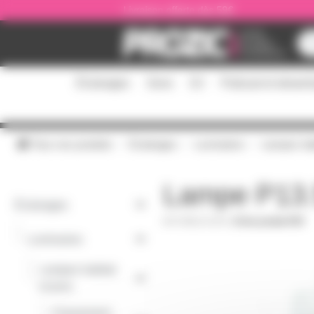
Panneau de gestion des cookies
Livraison offerte dès 59€
Éclairages
Sono
DJ
Podcast et stream
Tous nos produits
Éclairages
Luminaires
Lampes habi
Lampe P13.
Éclairages
ORB131303
|
Fiche produit PDF
-
Luminaires
Lampes habitat
-
et pros
Classement