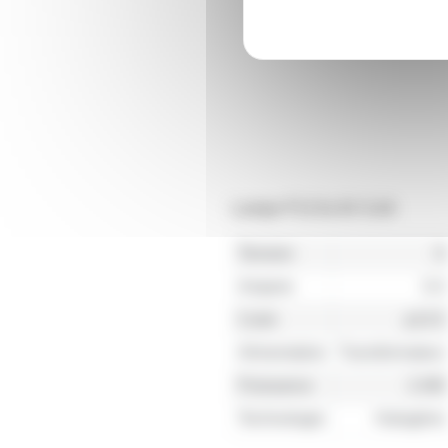
Lampe P13.5s 6V 0,4A
Tension
6
Ampere
0.4
Culot
p13.5
Alimentation
Transformateur
Puissance
2.4W
Technologie
Halogène