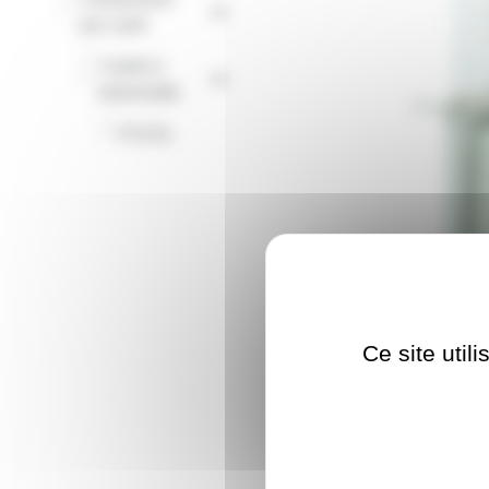
-
par culot
Culots à
-
baïonnette
-
P13.5s
Ce site util