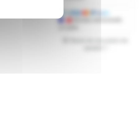
Mandats administratifs
acceptés
Besoin de nous poser une
question ?