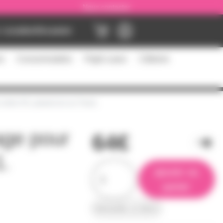
Nous contacter
Location
Occasion
es
Consommables
Flight cases
Câblerie
série XX, powercon ou True1.
age pour
64€
1.
ajouter au
panier
demander un devis