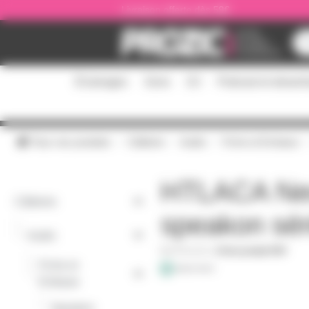
Panneau de gestion des cookies
Livraison offerte dès 59€
Éclairages
Sono
DJ
Podcast et stream
Tous nos produits
Câblerie
Audio
Fiche et Embase
HTLACA Neu
Câblerie
speakon sér
-
Audio
HTLACA
|
Fiche produit PDF
Fiche et
-
Embase
-
Speakon