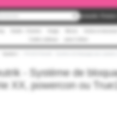
Nouveautés
Promos
ing
Studio - Claviers
Image
Micros
Scène et structur
Cartes cadeaux
pass Culture
Speakon
HTLACA Neutrik - Système de bloquage pour speakon 
trik - Système de bloqu
ie XX, powercon ou True