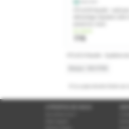
HTLACB Neutrik - outil pou
démontage Speakon série
powercon, true1
en stock
77€
HTLACA Neutrik - Système de
Marque
NEUTRIK
Il n'y a pas encore d'avis sur
A PROPOS DE NOUS
SER
Qui sommes-nous ?
Condi
Notre magasin
Donné
Mentions légales
Param