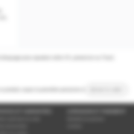
r
 XX,
 bloquage pour speakon série XX, powercon ou True1
 ce produit, soyez la première personne à
donner le votre !
VICES ET GARANTIES
LIVRAISON ET PAIEMENT
tions générales de vente
Modalités de paiement
es personnelles
Livraison
étrer les cookies