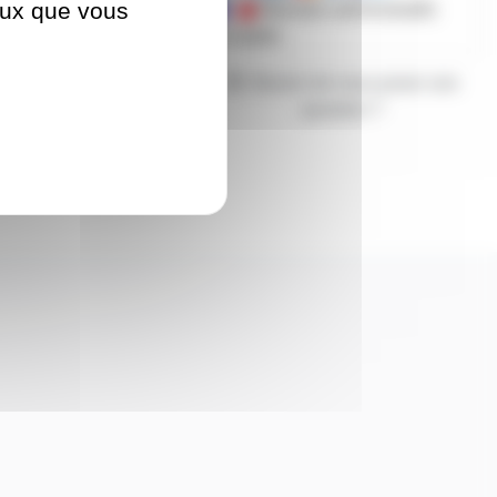
ceux que vous
Mandats administratifs
acceptés
Besoin de nous poser une
question ?