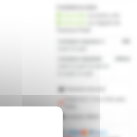
2 produits en stock
disponible
sur prozic.com
disponible
au
magasin de
Toulouse-Portet
Livraison express
le
19€
lundi 10 août
Livraison standard
offerte
entre le lundi 10 août et
le mardi 11 août
Paiement sécurisé
Payez en 2, 3 ou 4 fois
avec
Alma
Livraison offerte