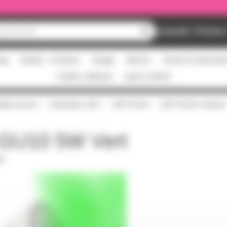
Nouveautés
Promos
ing
Studio - Claviers
Image
Micros
Scène et structur
Cartes cadeaux
pass Culture
tat et pros
Ampoules LED
LED GU10
LED GU10 couleurs
GU10 5W Vert
DF