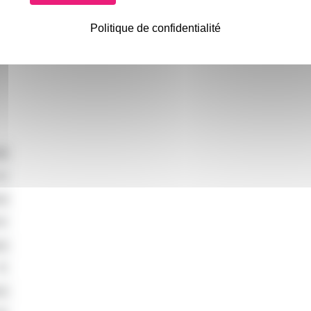
Politique de confidentialité
30
10
rt
00
is
45
on