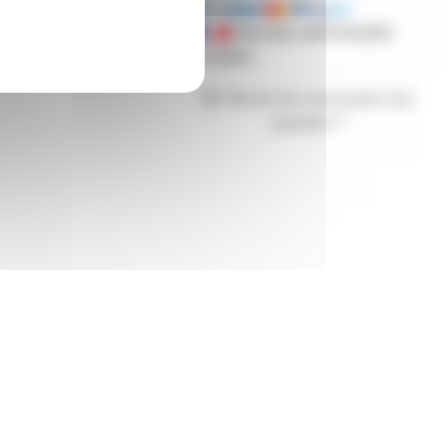
Mandats administratifs
acceptés
Besoin de nous poser une
question ?