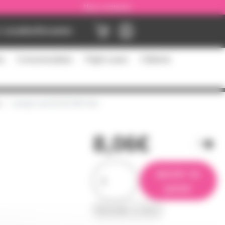
Nous contacter
Location
Occasion
es
Consommables
Flight cases
Câblerie
Lampe Led GU10 5W Vert
8,06€
ajouter au
panier
demander un devis