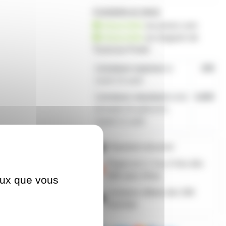
4 produits en stock
disponible
sur prozic.com
disponible
au
magasin de
Toulouse-Portet
Livraison express
le
19€
lundi 10 août
Livraison standard
entre
4,80€
le lundi 10 août et le
mardi 11 août
Paiement sécurisé
Payez en 2, 3 ou 4 fois
dès
50€
avec Alma
ceux que vous
Livraison offerte dès 59€
d'achats