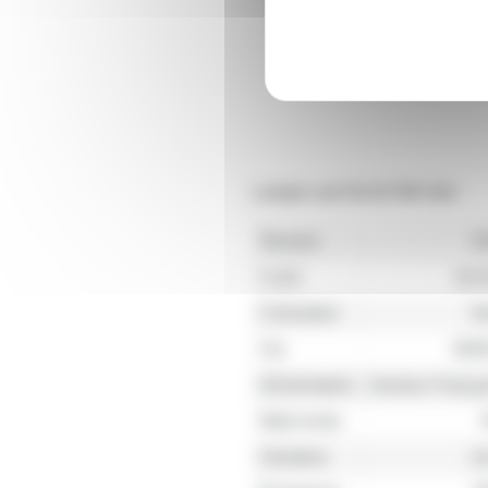
Lampe Led GU10 5W Vert
Tension
2
Culot
GU
Coloration
Ve
Vie
300
Alimentation
Secteur França
Watt rendu
Variateur
n