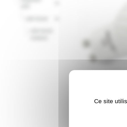
-
LED
-
LED GU10
LED GU10
-
couleurs
Ce site util