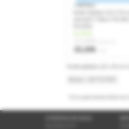
feuille Gélatine 122 X 53 c
and half CT Blue CTB 283
FILTERS
en stock
13,80€
à partir de
2
15,20€
l'unité
Feuille gélatine 122 x 53 cm C
Marque
LEE FILTERS
Il n'y a pas encore d'avis sur
A PROPOS DE NOUS
SER
Qui sommes-nous ?
Condi