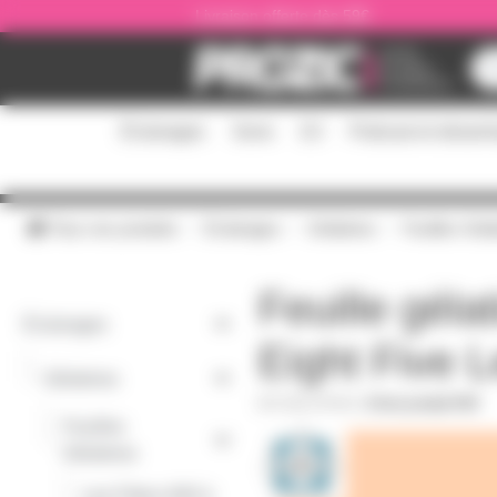
Panneau de gestion des cookies
Livraison offerte dès 59€
Éclairages
Sono
DJ
Podcast et stream
Tous nos produits
Éclairages
Gélatines
Feuilles Géla
Feuille géla
Éclairages
Eight Five L
-
Gélatines
GELATF604
|
Fiche produit PDF
Feuilles
-
Gélatines
Lee Filters 600 à