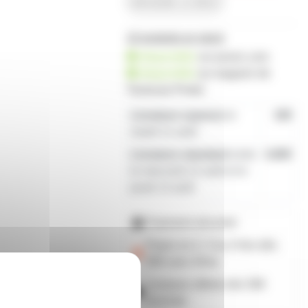
demander un devis
10 produits en stock
disponible
sur prozic.com
disponible
au
magasin de
Toulouse-Portet
Livraison express
le
19€
mardi 11 août
Livraison standard
entre
4,80€
le mercredi 12 août et le
jeudi 13 août
Paiement sécurisé
Payez en 2, 3 ou 4 fois
dès
50€
avec Alma
Livraison offerte dès 59€
d'achats