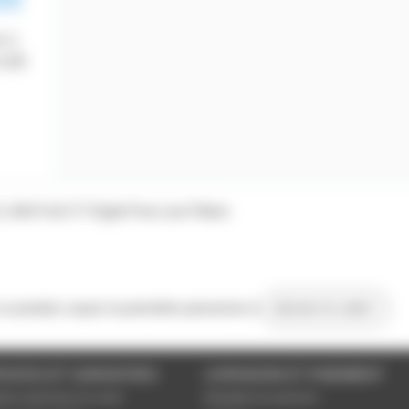
m 1
 LEE
L 604 Full CT Eight Five Lee Filters
 ce produit, soyez la première personne à
donner le votre !
VICES ET GARANTIES
LIVRAISON ET PAIEMENT
tions générales de vente
Modalités de paiement