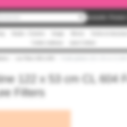
Nouveautés
Promos
ing
Studio - Claviers
Image
Micros
Scène et structur
Cartes cadeaux
pass Culture
tines
Lee Filters 600 à 699
Feuille gélatine 122 x 53 cm CL 604 
tine 122 x 53 cm CL 604 F
ee Filters