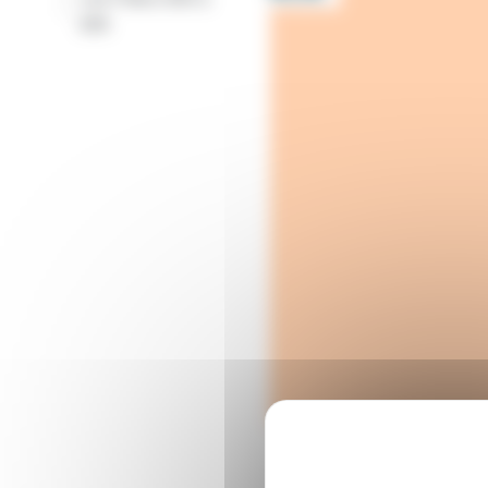
-
699