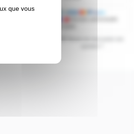
ceux que vous
Mandats administratifs
acceptés
Besoin de nous poser une
question ?