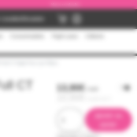
Nous contacter
Location
Occasion
es
Consommables
Flight cases
Câblerie
Full CT Eight Five Lee Filters
ull CT
13,90€
l'unité
10,90€
à partir de
5
ajouter au
panier