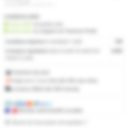
13,80€
à partir de
2
1 produit en stock
disponible
sur prozic.com
disponible
au
magasin de Toulouse-Portet
Livraison express
le vendredi 7 août
19€
Livraison standard
entre le lundi 10 août et le
4,80€
mardi 11 août
Paiement sécurisé
Payez en 2, 3 ou 4 fois
dès 50€
avec Alma
Livraison offerte dès 59€ d'achats
Mandats administratifs acceptés
Besoin de nous poser une question ?