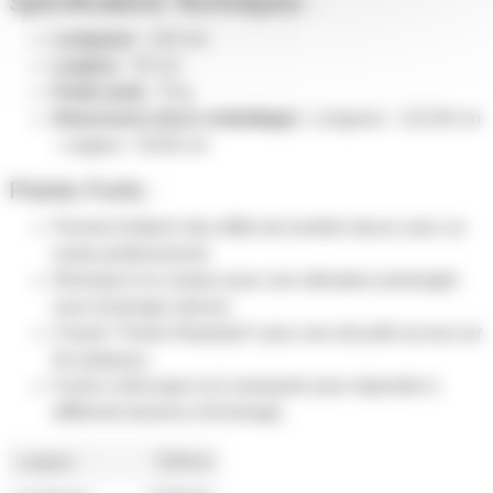
Spécifications Techniques :
Longueur :
122 cm
Largeur :
53 cm
Poids (net) :
70 g
Dimensions (hors emballage) :
Longueur : 122,00 cm
- Largeur : 53,00 cm
Points Forts :
Permet d'obtenir des effets de lumière douce avec un
rendu professionnel.
Résistant à la chaleur pour une utilisation prolongée
sous éclairage intense.
Classé "Flame Retardant" pour une sécurité accrue sur
les plateaux.
Facile à découper et à manipuler pour répondre à
différents besoins d’éclairage.
Largeur
530mm