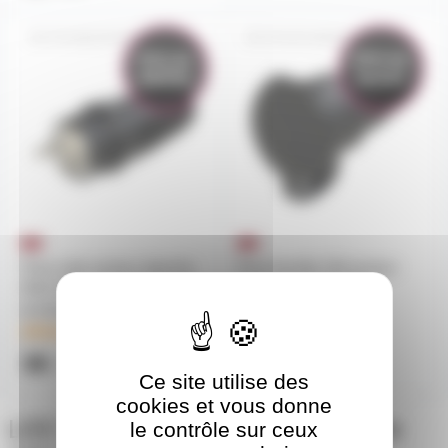
FICHM230PCE-2
FICHF230IPPCE
Prix en
Prix en
baisse
baisse
Prise male secteur étanche
Prise femelle 16A secteur
IP44 230V 16A PCE Shucko
caoutchouc PCE IP54
et france
délais de livraison
délais de livraison
3€
4€
4,90€
6,10€
Ce site utilise des
cookies et vous donne
LEE FILTERS 220 Feuille Gélatine
le contrôle sur ceux