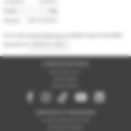
Longueur
1220mm
Poids
90g
Marque
LEE FILTERS
Il n'y a pas encore d'avis sur ce produit, soyez la première
personne à
donner le votre !
A PROPOS DE NOUS
Qui sommes-nous ?
Notre magasin
Mentions légales
SERVICES ET GARANTIES
Conditions générales de vente
Données personnelles