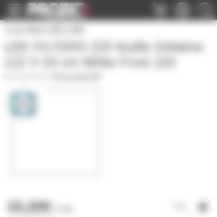
Panneau de gestion des cookies
Lee Filters 200 à 299
LEE FILTERS 220 feuille Gélatine
122 X 53 cm White Frost 220
GELATF220
|
Fiche produit PDF
15,20€
l'unité