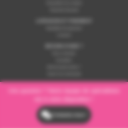
Paramétrer les cookies
Paiement sécurisé
LIVRAISON ET PAIEMENT
Modalités de paiement
Livraison
BESOIN D'AIDE ?
Nous contacter
Inscription
Mot de passe perdu ?
Suivre ma commande
Une question ? Notre équipe de spécialistes
est à votre disposition !
Contactez-nous !