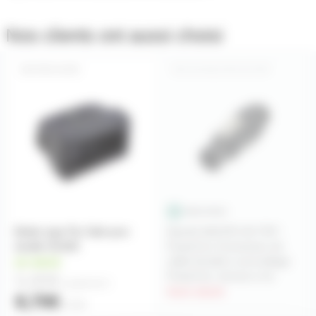
Nos clients ont aussi choisi
PAR-SAFE
AH-NAC3FX-W-TOP
Boitier type Par Safe pour
Neutrik NAC3FX-W-TOP -
douille GX16D
PowerCon Connecteur de
câble femelle à verrouillage
en stock
5,80€
PowerCon, bornes à vis
à partir de
4
hors stock
8,70€
l'unité