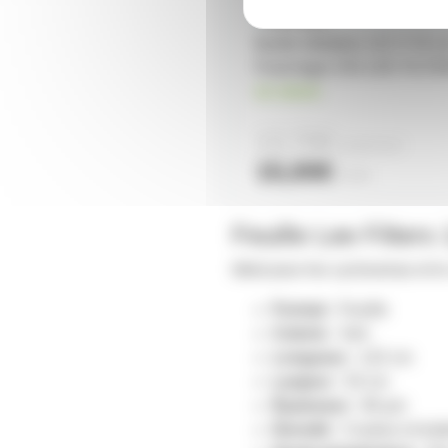
feuille Gélatine 122 X 53 
Frost leger 253 LEE FILT
en stock
13,70€
à partir de
2
15,00€
l'unité
Feuille Lee Filter
Idéal pour les cycloramas et le
Format :
Feuille
Coloris :
Vert
Longueur :
122 cm
Largeur :
53 cm
Épaisseur :
90 µm
Densité :
Couleur et trai