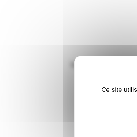
Nos clients ont aus
GELATF253
Ce site util