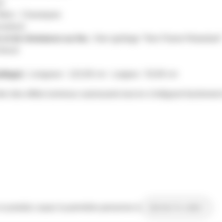
n
lters - Classiques
couleur)
et de résistance au feu :
Non ignifuge "Non Flame Retardant
 foncé
lage) :
Longueur : 122,00 cm - Largeur : 53,00 cm
réer des effets lumineux saisissants tout en s'intégrant facilemen
 ce produit, soyez la première personne à
donner le votre !