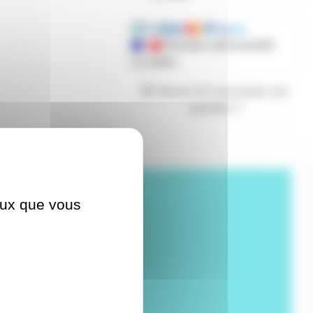
Mandats administratifs
acceptés
Besoin de nous poser une
question ?
GELATF144
ceux que vous