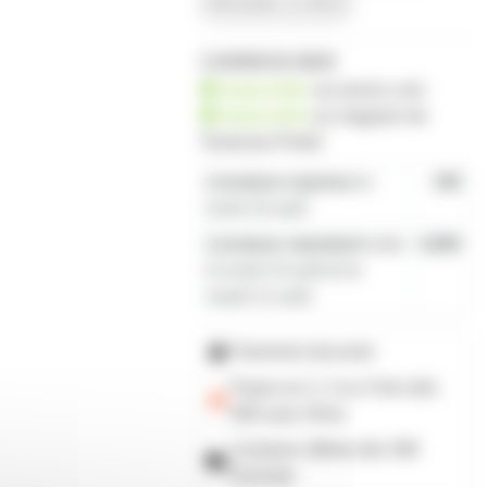
demander un devis
1 produit en stock
disponible
sur prozic.com
disponible
au
magasin de
Toulouse-Portet
Livraison express
le
19€
lundi 10 août
Livraison standard
entre
4,80€
le lundi 10 août et le
mardi 11 août
Paiement sécurisé
Payez en 2, 3 ou 4 fois
dès
50€
avec Alma
Livraison offerte dès 59€
d'achats