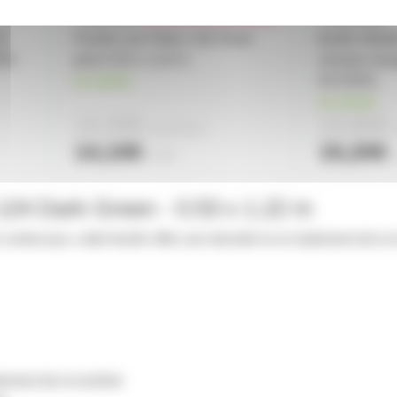
cm
Feuille Lee Filters 192 Flesh
feuille Géla
ERS
pink 0.53 x 1.22 m
chrome ora
en stock
FILTERS
en stock
13,30€
13,80€
à partir de
2
à
14,10€
15,20€
l'unité
l
s 124 Dark Green - 0.53 x 1.22 m
 contre-jour, cette feuille offre une densité et un traitement de 
tement de la lumière