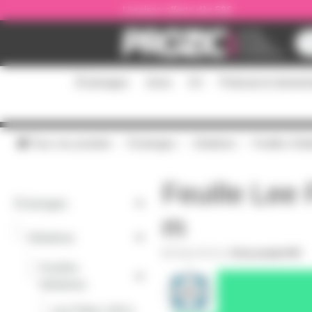
Panneau de gestion des cookies
Livraison offerte dès 59€
Éclairages
Sono
DJ
Podcast et stream
Tous nos produits
Éclairages
Gélatines
Feuilles Géla
Feuille Lee 
Éclairages
m
-
Gélatines
GELATF124
|
Fiche produit PDF
Feuilles
-
Gélatines
Lee Filters 100 à