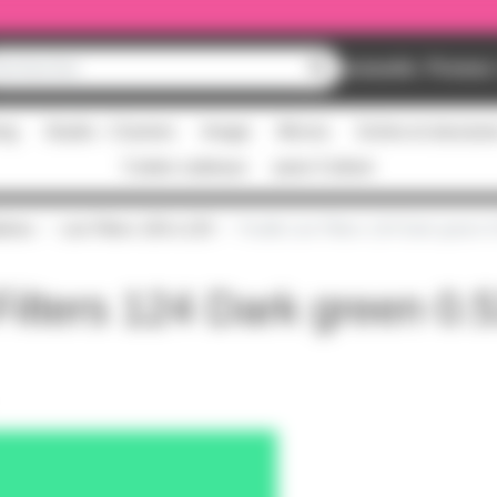
Nouveautés
Promos
ing
Studio - Claviers
Image
Micros
Scène et structur
Cartes cadeaux
pass Culture
tines
Lee Filters 100 à 129
Feuille Lee Filters 124 Dark green 
Filters 124 Dark green 0.