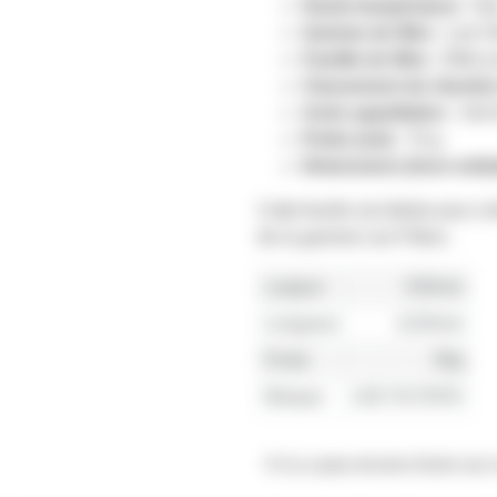
Haute-température :
No
Gamme de filtre :
Lee Fi
Famille de filtre :
Effet (
Classement de réaction 
Autre appellation :
Vert
Poids (net) :
70 g
Dimensions (hors embal
Cette feuille est idéale pour c
de la gamme Lee Filters.
Largeur
530mm
Longueur
1220mm
Poids
90g
Marque
LEE FILTERS
Il n'y a pas encore d'avis sur