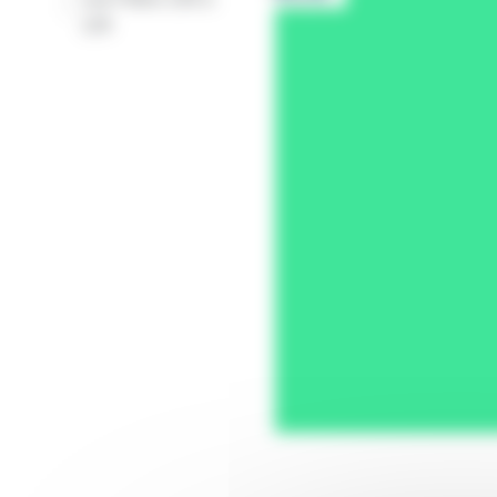
-
129