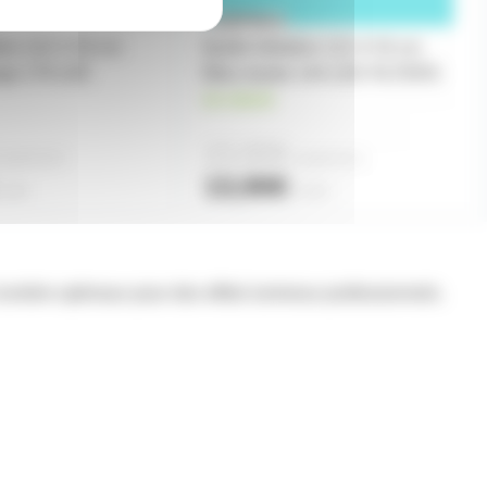
tine 122 X 53 cm
feuille Gélatine 122 X 53 cm
nge 179 LEE
Bleu neutre 144 LEE FILTERS
en stock
10,90€
 partir de
2
à partir de
2
13,90€
'unité
l'unité
la lumière optimaux pour des effets lumineux professionnels.