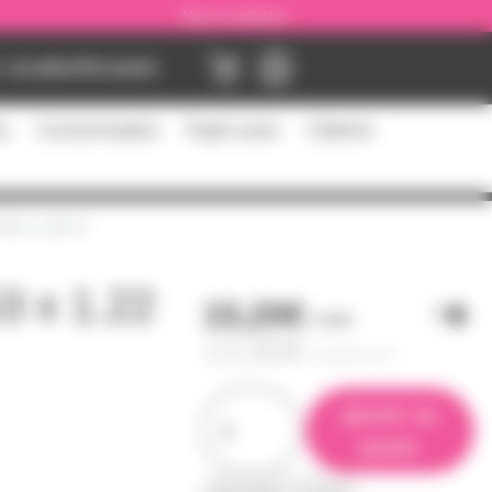
Nous contacter
Location
Occasion
es
Consommables
Flight cases
Câblerie
0.53 x 1.22 m
53 x 1.22
15,20€
l'unité
13,90€
à partir de
2
ajouter au
panier