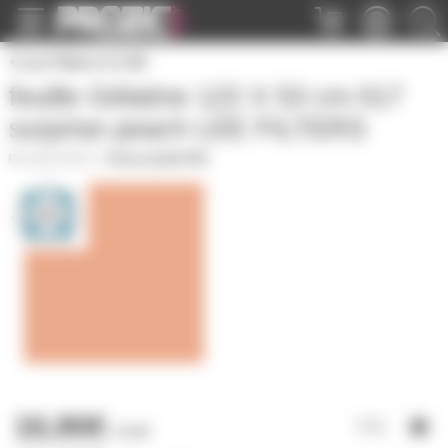
Panneau de gestion des cookies
Lee Filters 0 à 99
feuille Gélatine 122 X 53 cm 017
surprise peach LEE FILTERS
GELATF017
|
Fiche produit PDF
16,90€
l'unité