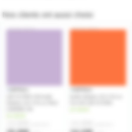
Nos clients ont aussi choisi
GELATF136
GELATF019
LEE FILTERS 136 feuille
feuille Gélatine 122 X 53 cm
Gélatine 122 X 53 cm PALE
Fire 019 LEE FILTERS
LAVANDE 136
en stock
en stock
13,90€
13,30€
à partir de
2
à partir de
2