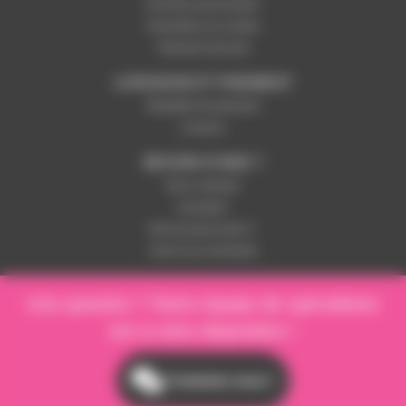
Données personnelles
Paramétrer les cookies
Paiement sécurisé
LIVRAISON ET PAIEMENT
Modalités de paiement
Livraison
BESOIN D'AIDE ?
Nous contacter
Inscription
Mot de passe perdu ?
Suivre ma commande
Une question ? Notre équipe de spécialistes
est à votre disposition !
Contactez-nous !