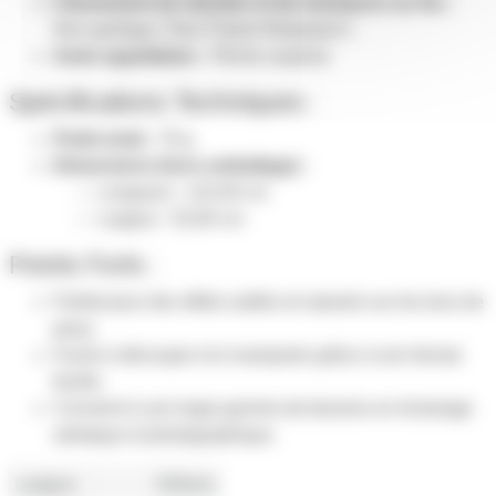
Classement de réaction et de résistance au feu :
Non ignifuge ("Non Flame Retardant")
Autre appellation :
Pêche surprise
Spécifications Techniques :
Poids (net) :
70 g
Dimensions (hors emballage) :
Longueur : 122,00 cm
Largeur : 53,00 cm
Points Forts :
Parfait pour des effets subtils et naturels sur les tons de
peau.
Facile à découper et à manipuler grâce à son format
feuille.
Convient à une large gamme de besoins en éclairage
artistique et photographique.
Largeur
530mm