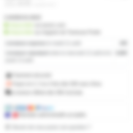
15,40€
à partir de
2
1 produit en stock
disponible
sur prozic.com
disponible
au
magasin de Toulouse-Portet
Livraison express
le mardi 11 août
19€
Livraison standard
entre le mercredi 12 août et le
4,80€
jeudi 13 août
Paiement sécurisé
Payez en 2, 3 ou 4 fois
dès 50€
avec Alma
Livraison offerte dès 59€ d'achats
Mandats administratifs acceptés
Besoin de nous poser une question ?