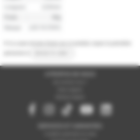
Longueur
1220mm
Poids
90g
Marque
LEE FILTERS
Il n'y a pas encore d'avis sur ce produit, soyez la première
personne à
donner le votre !
A PROPOS DE NOUS
Qui sommes-nous ?
Notre magasin
Mentions légales
SERVICES ET GARANTIES
Conditions générales de vente