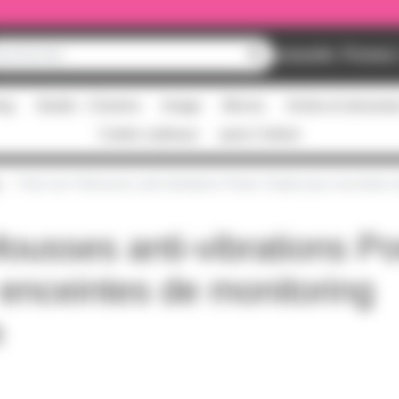
Nouveautés
Promos
ing
Studio - Claviers
Image
Micros
Scène et structur
Cartes cadeaux
pass Culture
Pack de 4 Mousses anti-vibrations Power Studio pour enceintes
ousses anti-vibrations P
 enceintes de monitoring
m