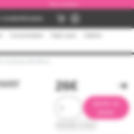
Nous contacter
Location
Occasion
es
Consommables
Flight cases
Câblerie
 de monitoring 195x280mm
ower
26€
ajouter au
panier
demander un devis