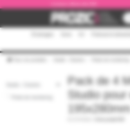
Panneau de gestion des cookies
Livraison offerte dès 59€
Éclairages
Sono
DJ
Podcast et stream
Tous nos produits
Studio - Claviers
Pieds de monitoring
Pack de 4 M
Studio - Claviers
Studio pour
-
Pieds de monitoring
195x280m
EPP08MK2
|
Fiche produit PDF