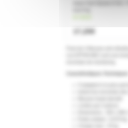
Adam Hall Stands D 914 - F
Anti-Pop
en stock
17,20€
Pack de 4 Mousse anti-vibrat
Les EPP08 MK2 sont une évolut
enceintes de monitoring.
Caractéristiques Techniques
S’adaptent à la plus par
Isolent les enceintes des
Mousse haute densité
Livrées par 4 pièces
Dimensions : 195 x 280
Poids unitaire : 0,070 Kg
Charge maxi : 25 kg