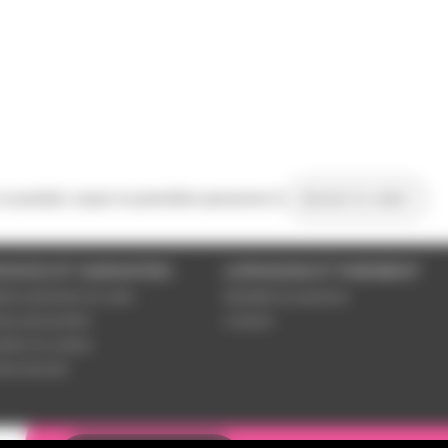
 ce produit, soyez la première personne à
donner le votre !
VICES ET GARANTIES
LIVRAISON ET PAIEMENT
tions générales de vente
Modalités de paiement
es personnelles
Livraison
étrer les cookies
ent sécurisé