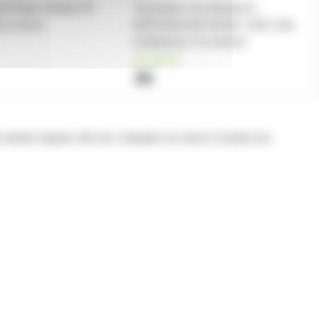
ruit Power Studio PF
Transistor cms Mosfet-N
 ni micro
IRFR24N15DTRPBF 150V 24A
0.082ohms TO-252AA
en stock
3€
rties égales afin de s’adapter au mieux à toutes les