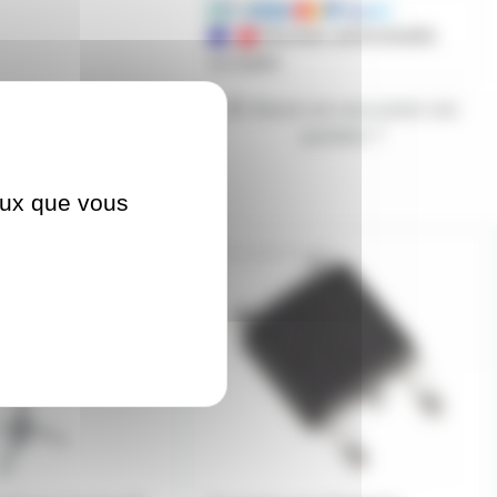
Mandats administratifs
acceptés
Besoin de nous poser une
question ?
ceux que vous
SAVIRFR24N15D
En démo