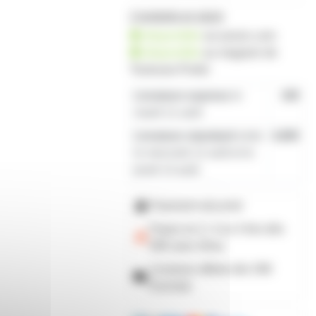
2 produits en stock
disponible
sur prozic.com
disponible
au
magasin de
Toulouse-Portet
Livraison express
le
19€
mardi 11 août
Livraison standard
entre
4,80€
le mercredi 12 août et le
jeudi 13 août
Paiement sécurisé
Payez en 2, 3 ou 4 fois
dès
50€
avec Alma
Livraison offerte dès 59€
d'achats