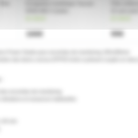
iltre
Enregisteur numérique Tascam
Filtre antib
DR60-MK2 4 pistes
32 sans pied
en stock
en stock
166€
99€
ions Power Studio pour enceintes de monitoring 195x280mm
ion des biens connus EPP05 livrés à présent coupés en deux pa
 :
t des enceintes de monitoring
 vibrations et nuisances habituelles
 x 40 mm