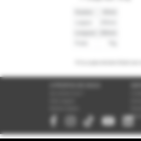
Hauteur
40mm
Largeur
195mm
Longueur
280mm
Poids
70g
Il n'y a pas encore d'avis sur
A PROPOS DE NOUS
SER
Qui sommes-nous ?
Condi
Notre magasin
Donné
Mentions légales
Param
Paiem