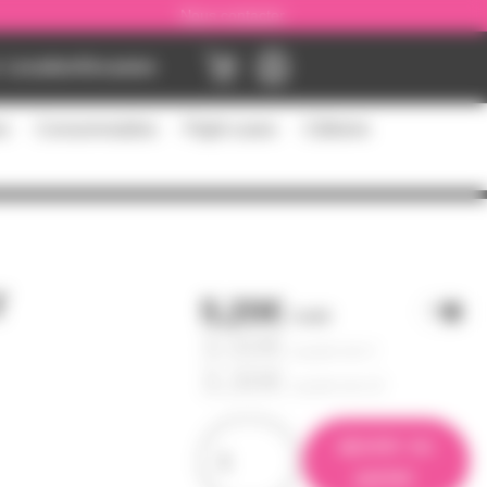
Nous contacter
Location
Occasion
es
Consommables
Flight cases
Câblerie
r
5,20€
l'unité
3,50€
à partir de
4
3,30€
à partir de
10
ajouter au
panier