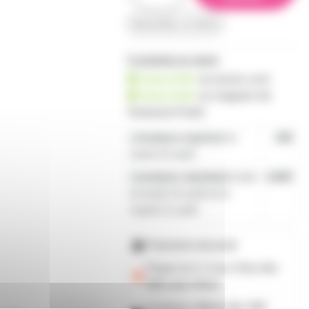
demander un devis
5 produits en stock
disponible
sur prozic.com
disponible
au
magasin de
Toulouse-Portet
Livraison express
le
19€
lundi 10 août
Livraison standard
entre
4,80€
le lundi 10 août et le
mardi 11 août
Paiement sécurisé
Payez en 2, 3 ou 4 fois
dès
50€
avec Alma
Livraison offerte dès 59€