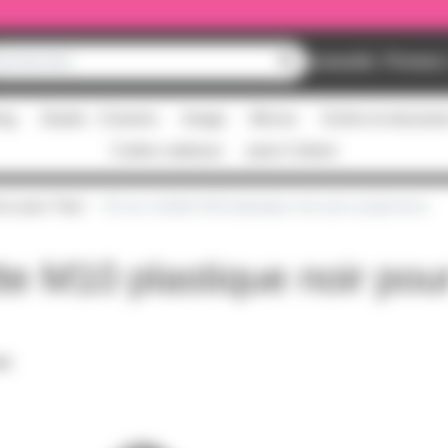
Nouveautés
Promos
ing
Studio - Claviers
Image
Micros
Scène et structur
Cartes cadeaux
pass Culture
es pour Trad
Écrou molette M10 plastique noir pour projecteurs
te M10 plastique noir pou
PDF