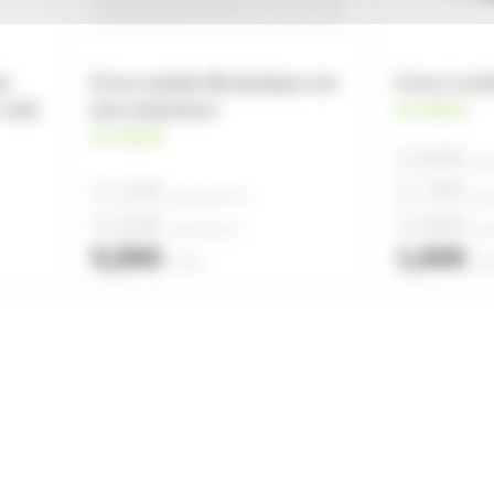
le
Écrou molette M8 plastique noir
Ecrou à orei
volet
pour projecteurs
en stock
en stock
0,60€
à pa
5,10€
0,76€
à partir de
10
à pa
5,60€
0,90€
à partir de
4
à pa
5,80€
1,60€
l'unité
l'un