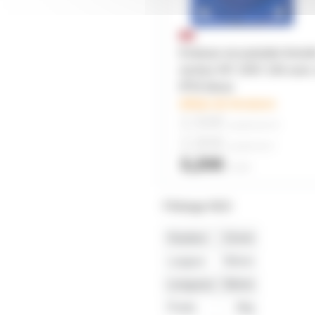
Embase encastrable femel
secteur NF 230V 16A avec 
IP54 bleue
délais de livraison
2,50€
à partir de
10
2,80€
à partir de
4
3,20€
l'unité
Filletage M10
Hauteur
31mm
Largeur
58mm
Longueur
58mm
Poids
28g