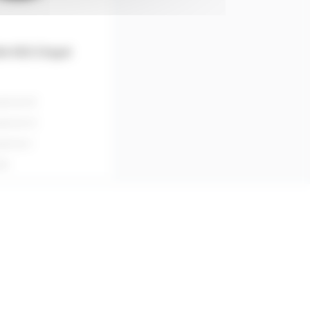
lle M10 Zingué
rtir de
50
rtir de
10
rtir de
4
ité