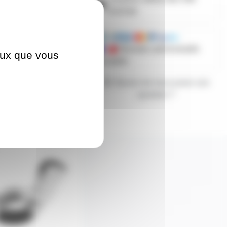
d'achats
Mandats administratifs
ceux que vous
acceptés
Besoin de nous poser une
question ?