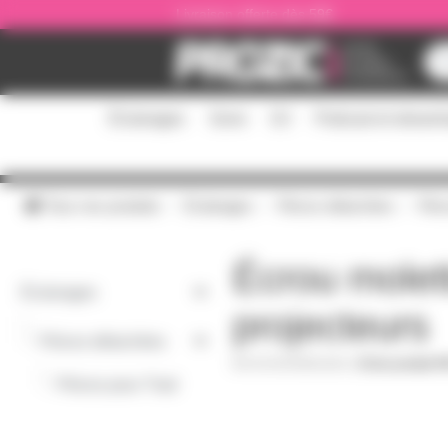
Panneau de gestion des cookies
Livraison offerte dès 59€
Éclairages
Sono
DJ
Podcast et stream
Tous nos produits
Éclairages
Pièces détachées
Pièc
Écrou molet
Éclairages
projecteurs
-
Pièces détachées
ECROUMOLM10
|
Fiche produit 
-
Pièces pour Trad