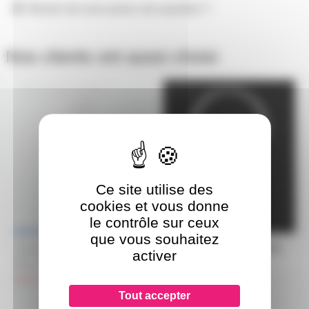
Besoin de nous poser une question ?
Nos clients ont aussi choisi
PLC4PLED9W840
E27LED7W2K7
Ce site utilise des
cookies et vous donne
le contrôle sur ceux
que vous souhaitez
Lampe led Philips PLC 4P 9W
Lampe Led E27 7W 2700K
activer
840 G24Q3
claire
hors stock
en stock
3,90€
Tout accepter
à partir de
10