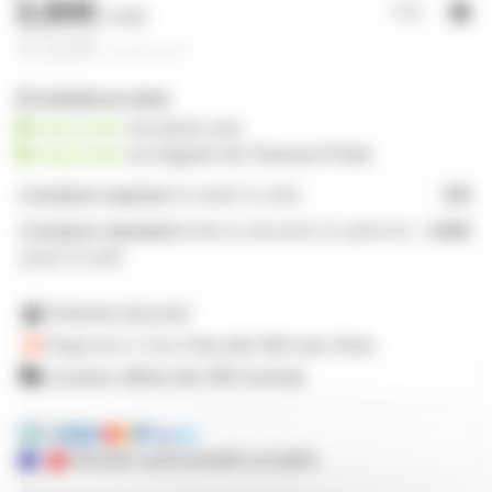
3,90€
l'unité
3,50€
à partir de
5
33 produits en stock
disponible
sur prozic.com
disponible
au
magasin de Toulouse-Portet
Livraison express
le mardi 11 août
19€
Livraison standard
entre le mercredi 12 août et le
4,80€
jeudi 13 août
Paiement sécurisé
Payez en 2, 3 ou 4 fois
dès 50€
avec Alma
Livraison offerte dès 59€ d'achats
Mandats administratifs acceptés