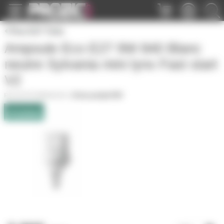
Panneau de gestion des cookies
Fluo E27 Tube
Ampoule Eco E27 9W 840 Blanc
neutre Sylvania mini lynx Fast start
V2
E27FLT8W84010K
|
Fiche produit PDF