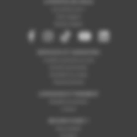
A PROPOS DE NOUS
Qui sommes-nous ?
Notre magasin
Mentions légales
SERVICES ET GARANTIES
Conditions générales de vente
Données personnelles
Paramétrer les cookies
Paiement sécurisé
LIVRAISON ET PAIEMENT
Modalités de paiement
Livraison
BESOIN D'AIDE ?
Nous contacter
Inscription