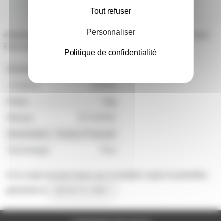
4,50€
l'unité
Tout refuser
Personnaliser
Ampoule Eco E27 9W 840 Blanc neutre Sylvania mini lynx
Fast start V2
Politique de confidentialité
Diametre
45mm
Longueur
110mm
Poids
52g
Marque
SYLVANIA
Alimentation
Secteur Français
Technologie
Fluo
Il n'y a pas encore d'avis sur ce produit, soyez la première
personne à
donner le votre !