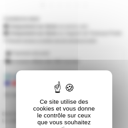
0 produit en stock
Uniquement sur devis
sur prozic.com
Uniquement sur devis
au magasin de Toulouse-Portet
M'avertir lorsque ce produit sera de nouveau en stock
Paiement sécurisé
Livraison offerte dès 59€ d'achats
Mandats administratifs acceptés
Besoin de nous poser une question ?
Ce site utilise des
cookies et vous donne
Deck Saver XDJ-XZ pour Pioneer
le contrôle sur ceux
Le contrôleur est vendu séparément
que vous souhaitez