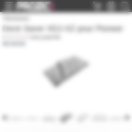
Panneau de gestion des cookies
Decksaver
Deck Saver XDJ-XZ pour Pioneer
DS-XDJ-XZ
|
Fiche produit PDF