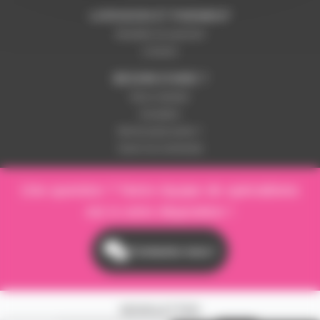
LIVRAISON ET PAIEMENT
Modalités de paiement
Livraison
BESOIN D'AIDE ?
Nous contacter
Inscription
Mot de passe perdu ?
Suivre ma commande
Une question ? Notre équipe de spécialistes
est à votre disposition !
Contactez-nous !
NEWSLETTER