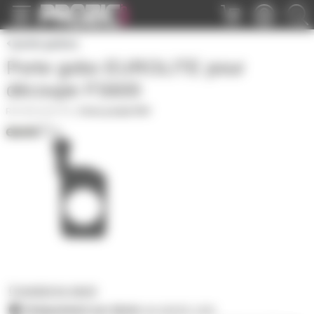
Panneau de gestion des cookies
porte gobos
Porte gobo EUROLITE pour
découpe FS600
DECOUP-PG
|
Fiche produit PDF
0 produit en stock
Uniquement sur devis
sur prozic.com