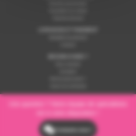
Données personnelles
Paramétrer les cookies
Paiement sécurisé
LIVRAISON ET PAIEMENT
Modalités de paiement
Livraison
BESOIN D'AIDE ?
Nous contacter
Inscription
Mot de passe perdu ?
Suivre ma commande
Une question ? Notre équipe de spécialistes
est à votre disposition !
Contactez-nous !