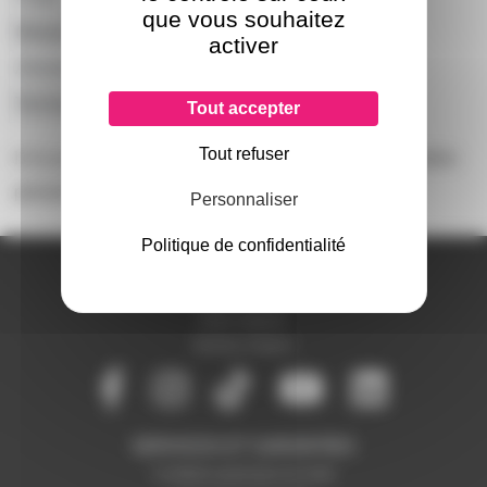
que vous souhaitez
Marque
EUROLITE
activer
Alimentation
Secteur Français
Technologie
Fluo
Tout accepter
Tout refuser
Il n'y a pas encore d'avis sur ce produit, soyez la première
personne à
donner le votre !
Personnaliser
Politique de confidentialité
A PROPOS DE NOUS
Qui sommes-nous ?
Notre magasin
Mentions légales
SERVICES ET GARANTIES
Conditions générales de vente