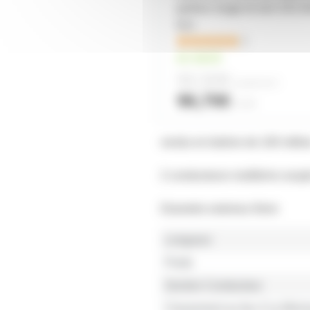
parleur rouge et noir 2X2
éco
1
en stock
92,50€
à partir de
2
96,70€
l'unité
vendu en bobine de 100 mêtr
2 conducteurs multibrins soup
Diametre exterieur 8mm
Longueur
Poids
Section Conducteur
Classement au feu Cca Min