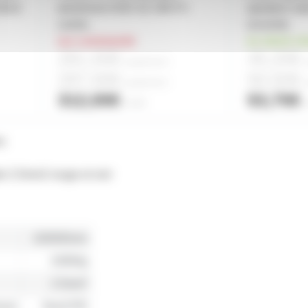
.5mm2
aluminium ASD SZ 290 FC
speakon mal
carrée.
enceinte
sur commande
en stock ch
281,00€
45,20€
à partir de
4
à
297,00€
50,50€
à partir de
2
à
312,00€
53,70€
l'unité
l
es
le 2.5mm2 rouge et noir
100000mm
10900g
2.5mm²
imum
NonCPR