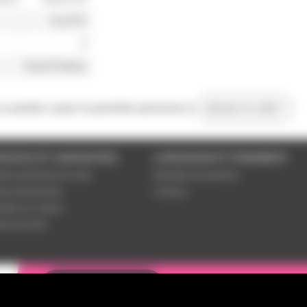
KLOTZ
2
Haut-Parleur
 ce produit, soyez la première personne à
donner le votre !
VICES ET GARANTIES
LIVRAISON ET PAIEMENT
tions générales de vente
Modalités de paiement
es personnelles
Livraison
étrer les cookies
ent sécurisé
Une question ? N
Contactez-nous !
!