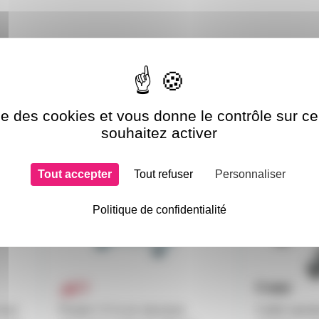
si choisi
ise des cookies et vous donne le contrôle sur 
souhaitez activer
SZ29150FC
CBLSPK25
Tout accepter
Tout refuser
Personnaliser
Politique de confidentialité
haut
Poutre 1.5 m en structure
Cable speak