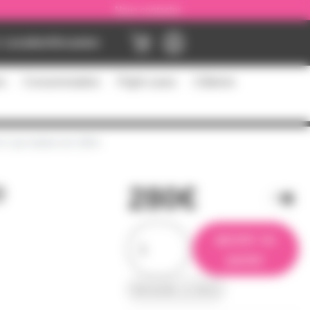
Nous contacter
Location
Occasion
es
Consommables
Flight cases
Câblerie
m² par bobine de 100m
e
280€
ajouter au
panier
demander un devis