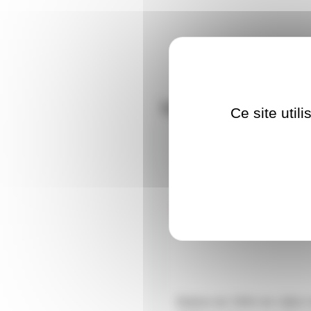
Nos clients ont aus
Ce site util
CBLHPRNCCA2X2.5
Bobine de 100m de câble 