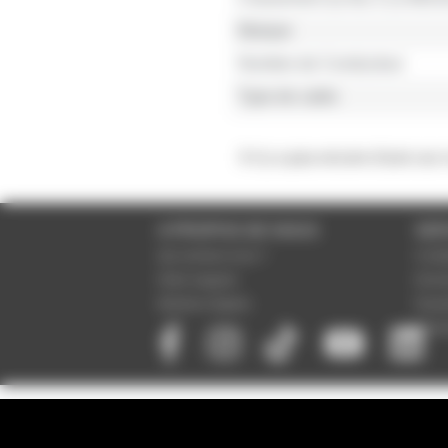
Marque
Nombre de Conducteur
Type de cable
Il n'y a pas encore d'avis sur
A PROPOS DE NOUS
SER
Qui sommes-nous ?
Condi
Notre magasin
Donné
Mentions légales
Param
Paiem
NEWSLETTER
S'inscrire