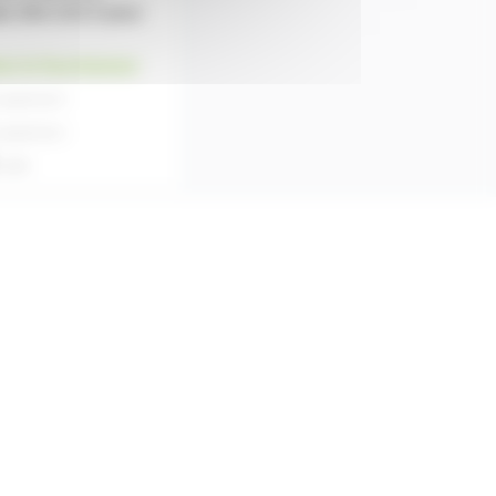
e 20m 2X2.5 pour
ez le fournisseur
 partir de
4
 partir de
2
'unité