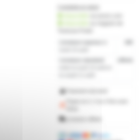
2 produits en stock
disponible
sur prozic.com
disponible
au
magasin de
Toulouse-Portet
Livraison express
le
19€
lundi 10 août
Livraison standard
offerte
entre le lundi 10 août et
le mardi 11 août
Paiement sécurisé
Payez en 2, 3 ou 4 fois
avec
Alma
Livraison offerte