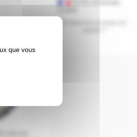
Mandats administratifs
acceptés
Besoin de nous poser une
question ?
ceux que vous
20M
on male vers