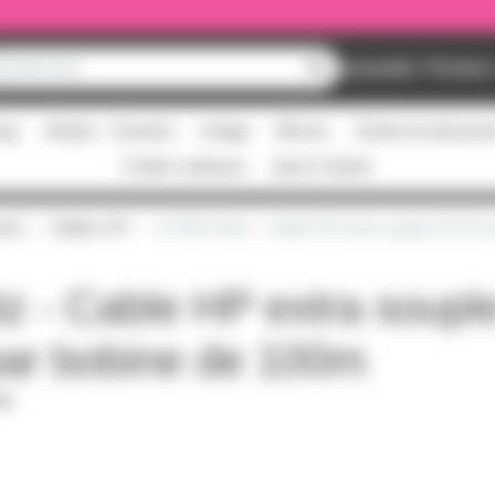
Nouveautés
Promos
ing
Studio - Claviers
Image
Micros
Scène et structur
Cartes cadeaux
pass Culture
tre
Câbles HP
LY225S Klotz - Cable HP extra souple 2X2.5m
z - Cable HP extra soupl
ar bobine de 100m
PDF