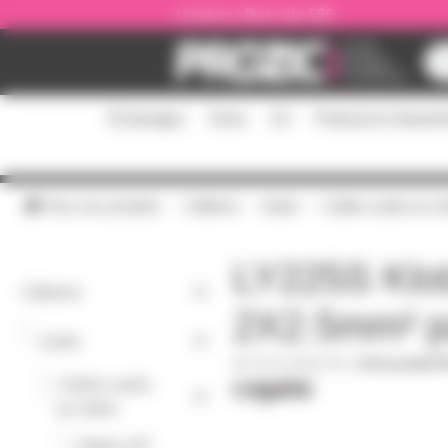
Panneau de gestion des cookies
Livraison offerte dès 59€
Éclairages
Sono
DJ
Podcast et stream
Tous nos produits
Câblerie
Audio
Cables audio au mè
LY225S Klot
Câblerie
2X2.5mm² p
-
Audio
CBL100M2X25K
|
Fiche produit 
Cables audio
-
au mètre
-
Câbles HP