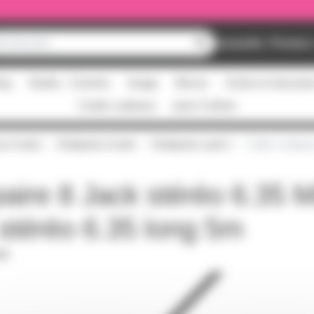
Nouveautés
Promos
ing
Studio - Claviers
Image
Micros
Scène et structur
Cartes cadeaux
pass Culture
urs Audio
Multipaires Audio
Multipaires patch
Câble multipai
paire 8 Jack stéréo 6.35 
 stéréo 6.35 long 5m
PDF