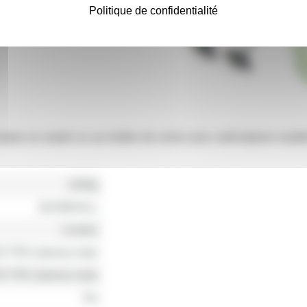
Politique de confidentialité
lisation en studio ou sur boîtier de scène avec sollicitations 
1400g
ADAMHALL
Cordon
35 TRS (stereo) male
35 TRS (stereo) male
5m