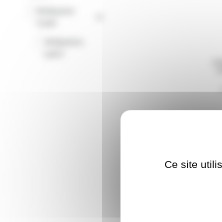
Multipaires
-
Audio
Multipaires
-
patch
Ce site util