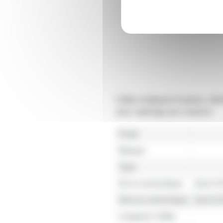
Câble multipaire 8 paires, uti
avec repérage par couleurs.
Poids
Marque
Type
De la connectique
Jack 6.
Vers la connectique
Jack 6.
Longueur Câble