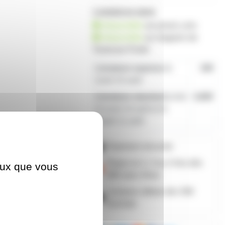
1 produit en stock
disponible
sur prozic.com
disponible
au
magasin de
Toulouse-Portet
Livraison express
le
19€
lundi 10 août
Livraison standard
entre
4,80€
le lundi 10 août et le
mardi 11 août
Paiement sécurisé
Payez en 2, 3 ou 4 fois
dès
ceux que vous
50€
avec Alma
Livraison offerte dès 59€
d'achats