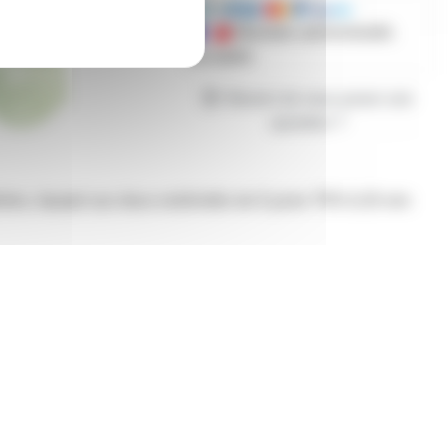
Mandats administratifs
acceptés
Besoin de nous poser une
question ?
modérées, équipé aux deux extrémités de 8 jacks TRS 6,35 mm