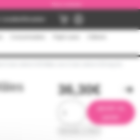
Nous contacter
Location
Occasion
es
Consommables
Flight cases
Câblerie
re 8 Jack stéréo 6.35 Mâles vers 8 Jack stéréo 6.35 long 5m
Mâles
36,30€
ajouter au
panier
demander un devis