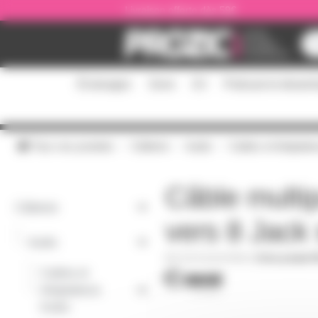
Panneau de gestion des cookies
Livraison offerte dès 59€
Éclairages
Sono
DJ
Podcast et stream
Tous nos produits
Câblerie
Audio
Cables et Adaptate
Câble multi
Câblerie
vers 8 Jack
-
Audio
AH-K3L8VV0500
|
Fiche produit 
Cables et
-
Adaptateurs
Audio