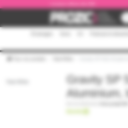
Panneau de gestion des cookies
Livraison offerte dès 59€
Éclairages
Sono
DJ
Podcast et stream
Tous nos produits
Total White
Gravity SP 5211 W pied e
Gravity SP 
Total White
Aluminium, 
AH-GSP5211W
|
Fiche produit PD