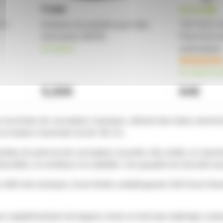
R 3
Embase encastrable pour tube
TSP 5212 LB
d'enceinte SM700
Pied d'encei
en stock
automatique
en stock ch
5,50€
64€
 enceintes de conception classique, utilisant des tubes aluminium
sa hauteur maximale est de 192 cm.
jambes du pied est de conception nouvelle, très solide, en alumi
ructible, et contribue à la stabilité. Une goupille de sécurité a
en ABS très résistant, d'une finition antidérapante Soft-Touch t
eu supplémentaire de bagues noires en tant que repérage couleu