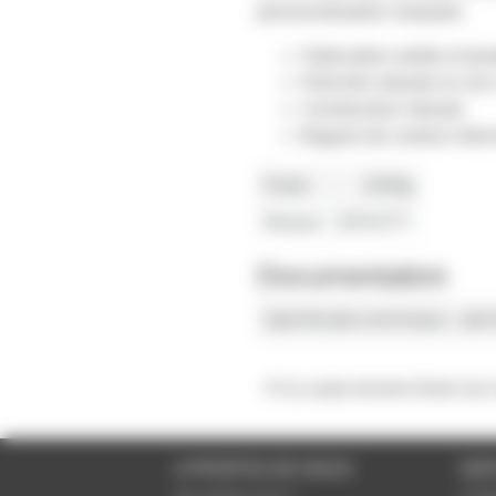
personnalisation marquée.
Fabrication solide et dur
Pied très robuste en zin
Construction robuste
Bagues de couleur inte
Poids
2200g
Marque
GRAVITY
Documentation
Spécification technique
voir 
Il n'y a pas encore d'avis sur
A PROPOS DE NOUS
SER