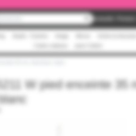
Nouveautés
Promos
ing
Studio - Claviers
Image
Micros
Scène et structur
Cartes cadeaux
pass Culture
nceinte 35 mm, Aluminium, blanc
5211 W pied enceinte 35
blanc
F