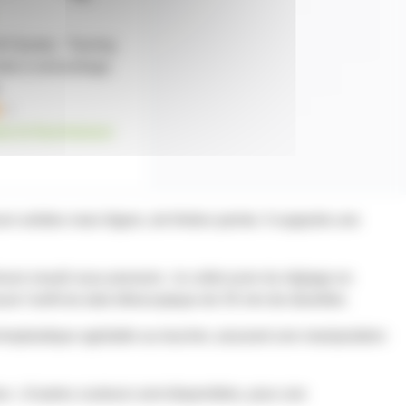
 Gravity - Touring
nte à verrouillage
1
ez le fournisseur
 solides mais légers, de finition peinte. Il supporte une
nium moulé sous pression ; le collet acier du réglage en
ssure l'arrêt du tube télescopique de 35 mm de diamètre.
hermoplastique agréable au toucher, assurant une manipulation
r ; d’autres couleurs sont disponibles, pour une