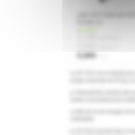
cable XLR 3 male vers XL
Femelle 1m
en stock
5,20€
à partir de
10
5,60€
à partir de
4
5,90€
l'unité
Le SP 5211 est un trépied pour
charge maximale de 50 kg, et 
Le dispositif de maintien des 
hauteur est pratiquement indest
La tête de vis de serrage est 
confortable.
Le SP 5211 est livré avec un j