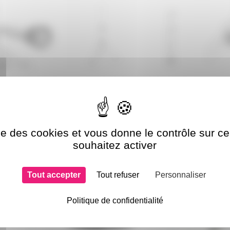
si choisi
ise des cookies et vous donne le contrôle sur 
RCKSM700-AH
AH-GTSP5
souhaitez activer
Tout accepter
Tout refuser
Personnaliser
Politique de confidentialité