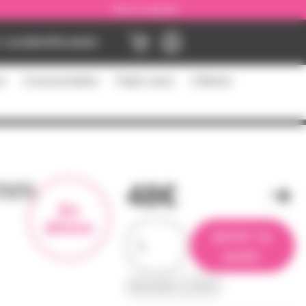
Nous contacter
Location
Occasion
es
Consommables
Flight cases
Câblerie
 mm,
48€
En
démo
ajouter au
panier
demander un devis