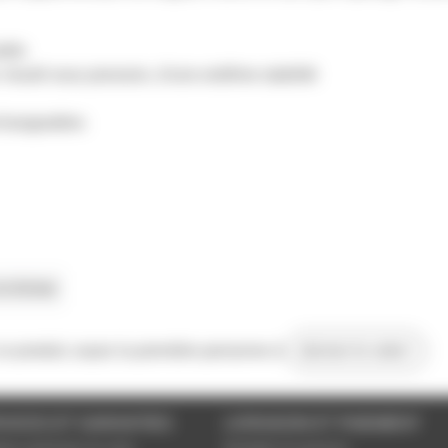
able
c moulé sous pression, d'une extrême stabilité
rchangeables
le fichier
 ce produit, soyez la première personne à
donner le votre !
VICES ET GARANTIES
LIVRAISON ET PAIEMENT