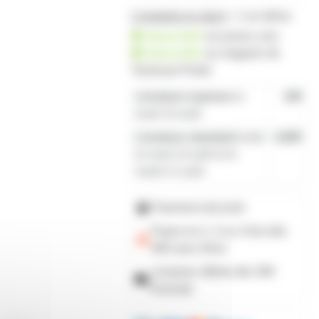
2 produits en stock
+ 1 en démo
disponible
sur prozic.com
disponible
au
magasin de
Toulouse-Portet
Livraison express
le
19€
lundi 10 août
Livraison standard
entre
4,80€
le lundi 10 août et le
mardi 11 août
Paiement sécurisé
Payez en 2, 3 ou 4 fois
dès
50€
avec Alma
Livraison offerte dès 59€
d'achats