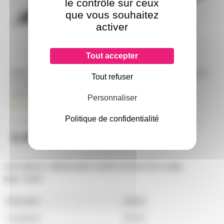
le contrôle sur ceux
que vous souhaitez
activer
Tout accepter
Câble prolongateur mini jack
adaptateur XLR 3 male vers
Tout refuser
3.5 stéréo mâle vers Mini
Jack 6.35 male stereo
Jack 3.5 stéréo femelle 5m
en stock
Personnaliser
3,40€
en stock
à partir de
10
Politique de confidentialité
2,30€
3,60€
à partir de
2
à partir de
4
2,40€
3,70€
l'unité
l'unité
XLR MALE 3 BROCHES VERS FICHE RCA mâle
type: mono
Diametre
18mm
Longueur
67mm