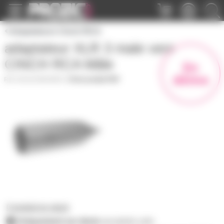
Panneau de gestion des cookies
Adaptateurs Cinch RCA
adaptateur XLR 3 male vers
CINCH RCA Mâle
En
démo
ADXLR3MCIMVE
|
Fiche produit PDF
0 produit en stock
Uniquement sur devis
sur prozic.com