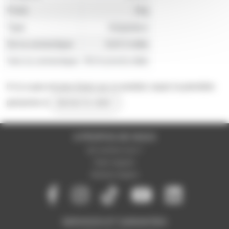
Poids
32g
Type
Adaptateur
De la connectique
XLR 3 mâle
Vers la connectique
RCA (cinch) mâle
Il n'y a pas encore d'avis sur ce produit, soyez la première
personne à
donner le votre !
A PROPOS DE NOUS
Qui sommes-nous ?
Notre magasin
Mentions légales
SERVICES ET GARANTIES