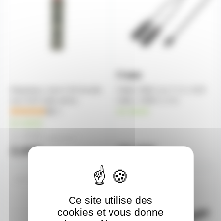
Adaptateur Jack 6.35 femelle
Câble USB-C en Y | 2 x XLR
vers XLR mâle stéréo
mâle x USB-C | 3 m
2
en stock
en stock
2,30€
à partir de
4
2,60€
15,30€
l'unité
CBLJM3SJF3S5MST
ADXLR3MJ635MST
Ce site utilise des
cookies et vous donne