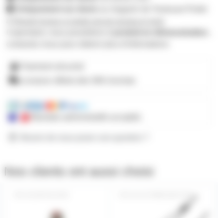
Uniquement sur devis
au magasin de Toulouse-Portet
M'avertir lorsque ce produit sera de nouveau en stock
Cependant, nous possédons
1 produit en démonstration
,
contactez-nous pour obtenir plus d'informations
Paiement sécurisé
Livraison offerte dès 59€ d'achats
Mandats administratifs acceptés
Besoin de nous poser une question ?
Nos clients ont aussi choisi
ADJ6FSXLR3M
AH-K3YMMUSBC0300