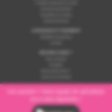
Conditions générales de vente
Données personnelles
Paramétrer les cookies
Paiement sécurisé
LIVRAISON ET PAIEMENT
Modalités de paiement
Livraison
BESOIN D'AIDE ?
Nous contacter
Inscription
Mot de passe perdu ?
Suivre ma commande
Une question ? Notre équipe de spécialistes
est à votre disposition !