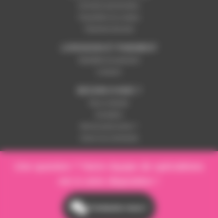
Données personnelles
Paramétrer les cookies
Paiement sécurisé
LIVRAISON ET PAIEMENT
Modalités de paiement
Livraison
BESOIN D'AIDE ?
Nous contacter
Inscription
Mot de passe perdu ?
Suivre ma commande
Une question ? Notre équipe de spécialistes
est à votre disposition !
Contactez-nous !