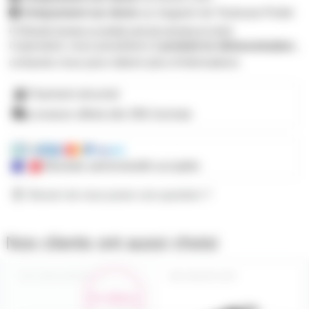
Uniquement sur devis
au magasin de Toulouse-Portet
M'avertir lorsque ce produit sera de nouveau en stock
Cependant, nous possédons
1 produit en démonstration
,
contactez-nous pour obtenir plus d'informations
Paiement sécurisé
Livraison offerte dès 59€ d'achats
Mandats administratifs acceptés
Besoin de nous poser une question ?
Nos clients ont aussi choisi
ADRCAMVRCAM
AD2CIF-2CIF
En démo