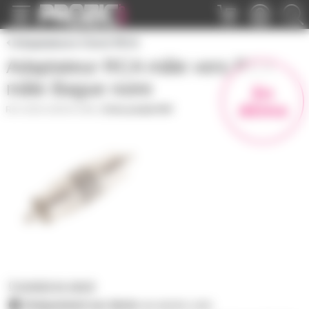
Panneau de gestion des cookies
Adaptateurs Cinch RCA
Adaptateur RCA mâle vers RCA
mâle Bague noire
En
démo
ADRCAMVRCAMN
|
Fiche produit PDF
0 produit en stock
Uniquement sur devis
sur prozic.com