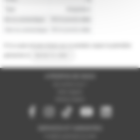
Type
Adaptateur
De la connectique
RCA (cinch) mâle
Vers la connectique
RCA (cinch) mâle
Il n'y a pas encore d'avis sur ce produit, soyez la première
personne à
donner le votre !
A PROPOS DE NOUS
Qui sommes-nous ?
Notre magasin
Mentions légales
SERVICES ET GARANTIES
Conditions générales de vente