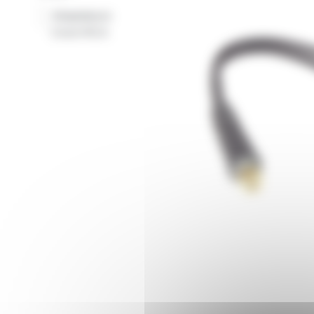
Adaptateurs
-
Cinch RCA