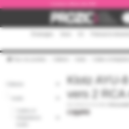
Panneau de gestion des cookies
Livraison offerte dès 59€
Éclairages
Sono
DJ
Podcast et stream
Tous nos produits
Câblerie
Audio
Cables et Adaptate
Klotz AYU-8
Câblerie
vers 2 RCA
-
Audio
ADKRCAF-RCAMM
|
Fiche produ
Cables et
-
Adaptateurs
Audio