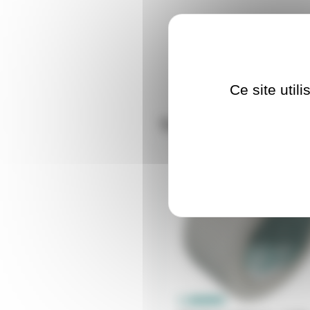
Ce site util
Nos clients ont aus
GAFDANSEBLANC
Pr
En démo
ba