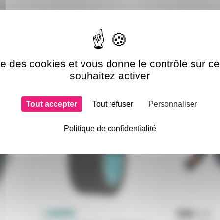
ise des cookies et vous donne le contrôle sur 
souhaitez activer
si choisi
Tout accepter
Tout refuser
Personnaliser
GAFDAT7N
CBLRCADIG
ix en
Politique de confidentialité
isse