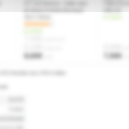
r
AT7 noir Advance - Gaffer tapis
Câble RCA 
de danse et isolant électrique
mâle 3m
33m X 50mm
en stock
1
en stock
7,50€
à partir de
18
8,10€
6,80€
à partir de
6
à pa
8,60€
7,50€
l'unité
l'un
r RCA femelle vers 2 RCA mâles
rats
KLOTZ
Cordon
nch) femelle
cinch) mâle