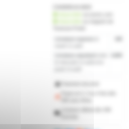
2 produits en stock
disponible
sur prozic.com
disponible
au
magasin de
Toulouse-Portet
Livraison express
le
19€
mardi 11 août
Livraison standard
entre
4,80€
le mercredi 12 août et le
jeudi 13 août
Paiement sécurisé
Payez en 2, 3 ou 4 fois
dès
50€
avec Alma
Livraison offerte dès 59€
d'achats