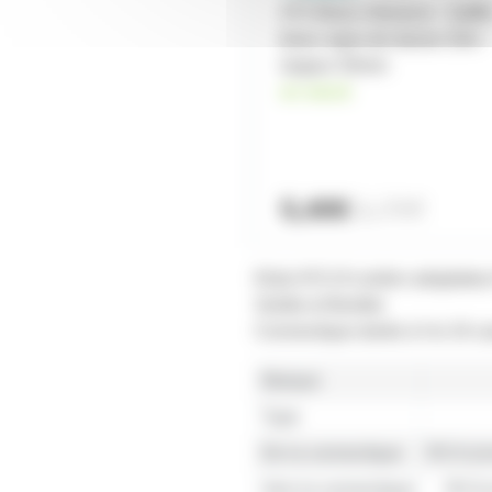
AT5 Blanc Advance - Gaffe
blanc tapis de danse 33m
largeur 50mm
en stock
5,40€
6,70€
Klotz AYU-8 cordon adaptateu
Solide et flexible
Connectique dorée à l'or 24 ca
Marque
Type
De la connectique
RCA (ci
Vers la connectique
RCA (