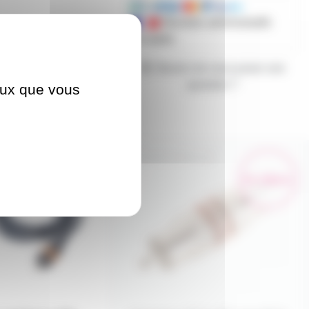
Mandats administratifs
acceptés
Besoin de nous poser une
question ?
ceux que vous
ITAL3
ADRCAMVRCAM
En démo