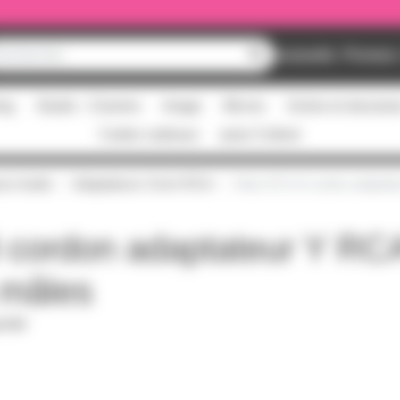
Nouveautés
Promos
ing
Studio - Claviers
Image
Micros
Scène et structur
Cartes cadeaux
pass Culture
urs Audio
Adaptateurs Cinch RCA
Klotz AYU-8 cordon adaptat
 cordon adaptateur Y RCA
 mâles
it PDF