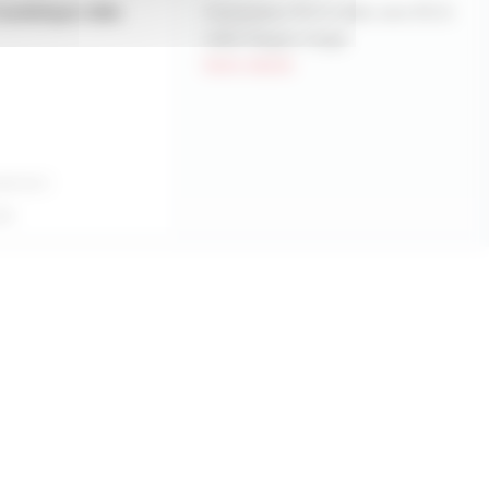
numérique mâle
Adaptateur RCA mâle vers RCA
mâle Bague rouge
hors stock
rtir de
2
ité