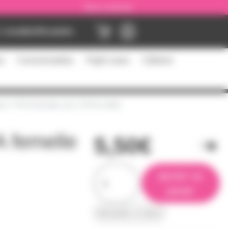
Nous contacter
Location
Occasion
es
Consommables
Flight cases
Câblerie
eur Y RCA femelle vers 2 RCA mâles
 femelle
5,50€
ajouter au
panier
demander un devis