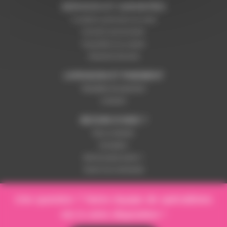
SERVICES ET GARANTIES
Conditions générales de vente
Données personnelles
Paramétrer les cookies
Paiement sécurisé
LIVRAISON ET PAIEMENT
Modalités de paiement
Livraison
BESOIN D'AIDE ?
Nous contacter
Inscription
Mot de passe perdu ?
Suivre ma commande
Une question ? Notre équipe de spécialistes
est à votre disposition !