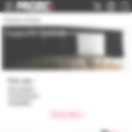
Panneau de gestion des cookies
Stands et Pieds
Supports Quiklok
Trier par :
Prix croissant
Prix décroissant
Disponibilité
Voir les filtres