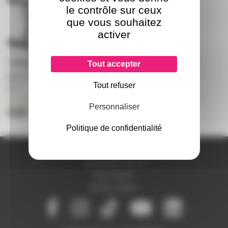
le contrôle sur ceux
que vous souhaitez
activer
Tout accepter
BS317 QUIKLOK - H210 - 472
Tout refuser
mm
en stock
Personnaliser
41€
Politique de confidentialité
A PROPOS DE NOUS
Qui sommes-nous ?
Notre magasin
Mentions légales