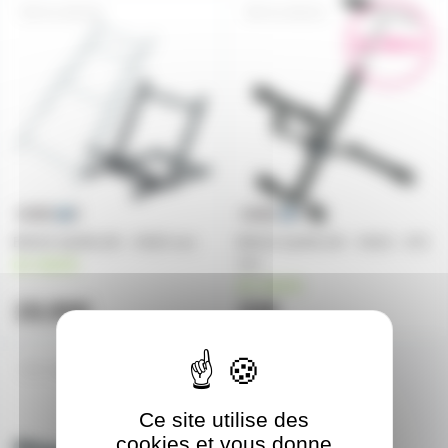
AL-BS310
AL-BS313
En démo
BS310 QUIKLOK - H320 mm
BS313 QUIKLOK - H210 - 472
mm
en stock
en stock
19,90€
33€
AL-BS317
En démo
Ce site utilise des
cookies et vous donne