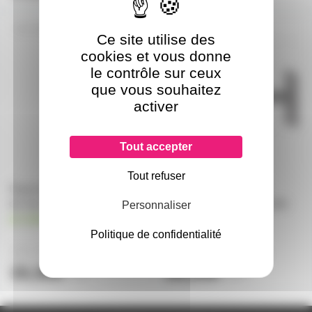
SOLPIQ02
DEPORT50G
Ce site utilise des
cookies et vous donne
le contrôle sur ceux
que vous souhaitez
activer
Tout accepter
Tout refuser
Piquet de sol pour projecteurs
Deport de fixation pour
de max 1,7kg
projecteur façade type pelle
Personnaliser
50cm
en stock
en stock
Politique de confidentialité
14,20€
24,80€
à partir de
2
à partir de
4
15,30€
26,20€
l'unité
l'unité