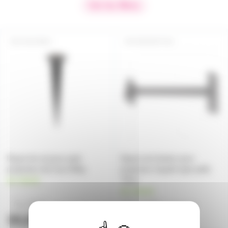
Voir les filtres
SOLPIQ01
DEPORT70G
Piquet de sol pour petit
Deport de fixation pour
projecteur led max 600g
projecteur façade type pelle
70cm
en stock
en stock
9,40€
23,50€
à partir de
2
à partir de
2
10,20€
26,50€
l'unité
l'unité