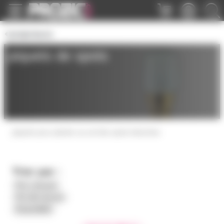
Panneau de gestion des cookies
projecteurs
piquets de spots
piquets pour planter au sol des spots étanches
Trier par :
Prix croissant
Prix décroissant
Disponibilité