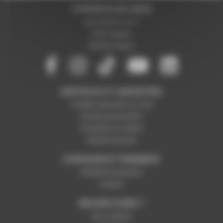
A PROPOS DE NOUS
Qui sommes-nous ?
Notre magasin
Mentions légales
SERVICES ET GARANTIES
Conditions générales de vente
Données personnelles
Paramétrer les cookies
Paiement sécurisé
LIVRAISON ET PAIEMENT
Modalités de paiement
Livraison
BESOIN D'AIDE ?
Nous contacter