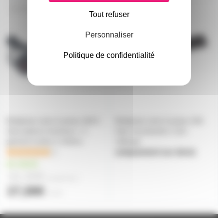
MPRISE5X16A6IN
MPRISE6X16AN
Tout refuser
Personnaliser
Politique de confidentialité
Multiprise noire 5 prises 16A 5
Multiprise noire 6 prises 16A
interrupteurs lumineux + 1
inter et protection 1,5m
général cordon 2 mètres
rallonge
1
uniquement sur devis
en stock
16,30€
à partir de
2
17,30€
l'unité