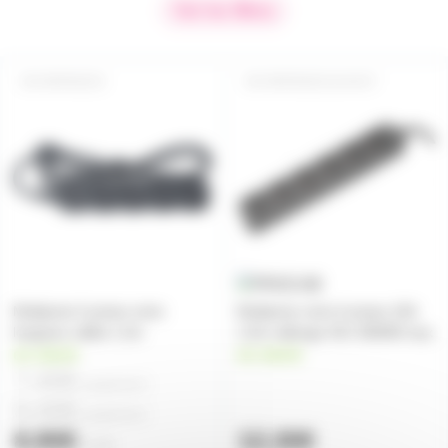
Voir les filtres
MPRISEX5
MPRISE6X16ANST
Multiprise 5 prises noire
Multiprise noire 6 prises 16A
longueur câble 1.2m
1,5m rallonge 3X1 3500W max
en stock
en stock
7,40€
à partir de
4
8,40€
à partir de
2
8,90€
12,30€
l'unité