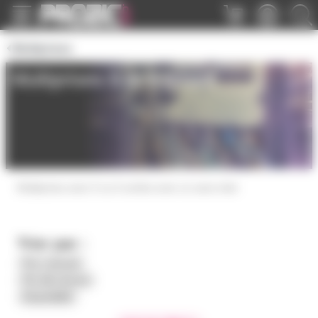
Panneau de gestion des cookies
Multiprises
Multiprises 5 et 6 prises
Multiprises avec 5 ou 6 sorties avec ou sans inter
Trier par :
Prix croissant
Prix décroissant
Disponibilité