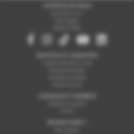
A PROPOS DE NOUS
Qui sommes-nous ?
Notre magasin
Mentions légales
SERVICES ET GARANTIES
Conditions générales de vente
Données personnelles
Paramétrer les cookies
Paiement sécurisé
LIVRAISON ET PAIEMENT
Modalités de paiement
Livraison
BESOIN D'AIDE ?
Nous contacter