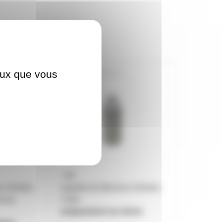
ceux que vous
LIQUIDEBULLE1L
 à Bulles
Liquide de Machine à Bulles
t aux
1 litre
uniquement sur devis