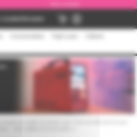
Nous contacter
Location
Occasion
es
Consommables
Flight cases
Câblerie
lles
 liquide qui réagit à la lumière noire. C'est une idée très fun pour
on... Donc il glisse en fin de soirée ;-)