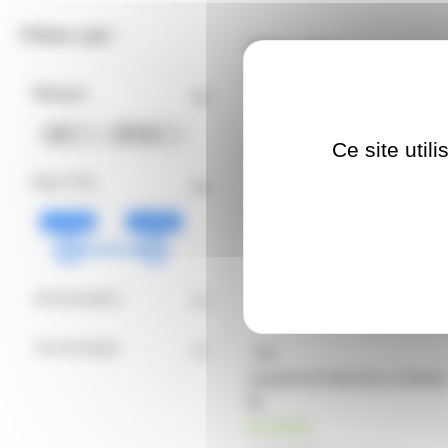
Filtrer par :
Trier par :
Prix croissant
Prix décroissan
Marque
SFAT
(3)
BRITEQ
(1)
Ce site util
LIQUIDEBULLE
Prix TTC
15.50€
23.90€
Alimentation
Technologie
Liquide de Machine à Bulle
5L
en stock