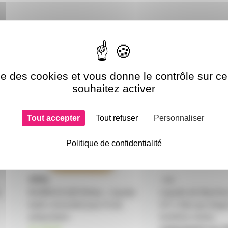
t
Disponibilité
ise des cookies et vous donne le contrôle sur 
LIQ-BUBBLELIQ5
LIQUIDEBULUV1L
souhaitez activer
Tout accepter
Tout refuser
Personnaliser
Politique de confidentialité
s
BUBBLELIQ5 Briteq - Liquide
Liquide de Machine
bulle concentré pour 5l de
UV 1 litre qui réagi
préparation
lumières noires