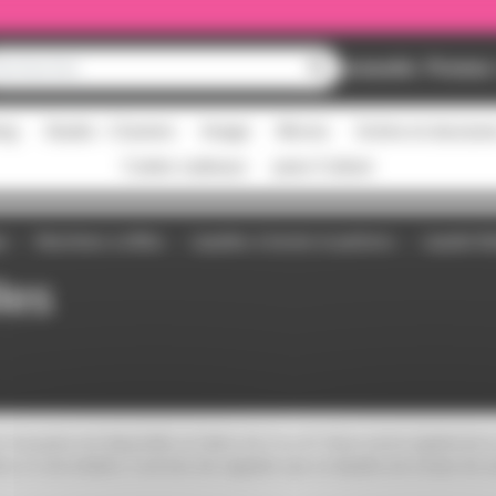
Nouveautés
Promos
ing
Studio - Claviers
Image
Micros
Scène et structur
Cartes cadeaux
pass Culture
es
Machines à effets
Liquides à fumée et parfums
Liquide Bu
les
on française est disponible en bidon de 1l ou 5l. Nous avons également un
 si c'est évident, il est bon de rappeler que ce liquide est à base de sav