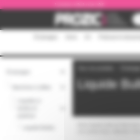
Panneau de gestion des cookies
Livraison offerte dès 59€
Éclairages
Sono
DJ
Podcast et stream
Tous nos produits
Éclairag
Éclairages
Liquide Bul
-
Machines à effets
Liquides à
-
fumée et
parfums
Notre liquide bulle de fabricati
-
Liquide Bulles
vos soirées fluos. Attention même