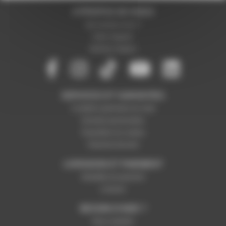
A PROPOS DE NOUS
Qui sommes-nous ?
Notre magasin
Mentions légales
SERVICES ET GARANTIES
Conditions générales de vente
Données personnelles
Paramétrer les cookies
Paiement sécurisé
LIVRAISON ET PAIEMENT
Modalités de paiement
Livraison
BESOIN D'AIDE ?
Nous contacter