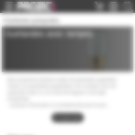
Panneau de gestion des cookies
Guirlandes guinguettes
Guirlandes avec lampes
Nous proposons plusieurs types de guirlandes guignettes.
Toutes nos guirlandes guinguettes sont vendues avec les
ampoules mais il y a le choix de longueur et de type
d'ampoules.
- Led pour l'économie ou incandescente pour le prix
- longueur de 10m ou 20m
- Fil vert ou noir.
En savoir plus
- ampoules baïonnette ou vis
- quantité d'ampoules par mètre