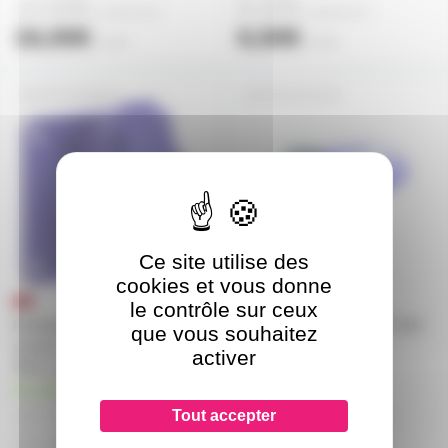
14,60€
6,30€
à partir de
2
à partir de
4
16,00€
6,50€
l'unité
l'unité
FICHFEMB2P
FICHF24V2P
Ce site utilise des
cookies et vous donne
le contrôle sur ceux
Embase encastrable femelle
Prise femelle secteur NF 24V
que vous souhaitez
secteur NF 24V 16A avec volet
16A IP44 2 pôles
activer
IP44 2 pôles
en stock
en stock
17,70€
10,20€
Tout accepter
à partir de
10
à partir de
10
21,20€
11,30€