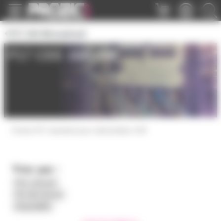
Panneau de gestion des cookies
P17 16A Monophasé
P17 CEE 16A 24V
Fiches P17 standard pour alimentation 24V
Trier par :
Prix croissant
Prix décroissant
Disponibilité