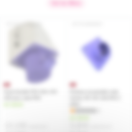
Voir les filtres
FICHF24VSOC2P
FICHMEMB2P
Socle femelle PCE 162v 24V
Embase encastrable male
16A avec volet IP44
secteur NF 24V 16A IP44 2
pôles
en stock
1
en stock
13,10€
5,90€
à partir de
4
à partir de
10