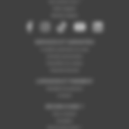
Qui sommes-nous ?
Notre magasin
Mentions légales
SERVICES ET GARANTIES
Conditions générales de vente
Données personnelles
Paramétrer les cookies
Paiement sécurisé
LIVRAISON ET PAIEMENT
Modalités de paiement
Livraison
BESOIN D'AIDE ?
Nous contacter
Inscription
Mot de passe perdu ?