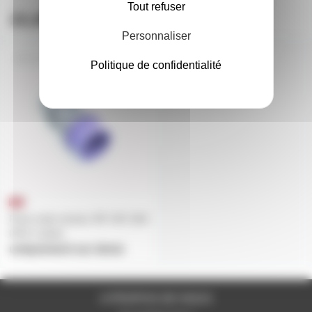
à partir de
4
à partir de
4
Tout refuser
22,80€
12,50€
l'unité
l'unité
Personnaliser
FICHM24V2P
Politique de confidentialité
Prise male secteur NF 24V 16A
IP44 2 pôles
uniquement sur devis
A PROPOS DE NOUS