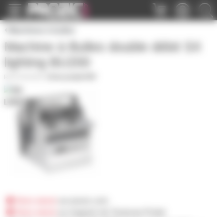
Panneau de gestion des cookies
Machines à bulles
Machine à Bulles double débit SX
lighting BU200
ZF-BU200
|
Fiche produit PDF
Hors stock
sur prozic.com
Hors stock
au magasin de Toulouse-Portet