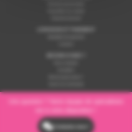
Données personnelles
Paramétrer les cookies
Paiement sécurisé
LIVRAISON ET PAIEMENT
Modalités de paiement
Livraison
BESOIN D'AIDE ?
Nous contacter
Inscription
Mot de passe perdu ?
Suivre ma commande
Une question ? Notre équipe de spécialistes
est à votre disposition !
Contactez-nous !