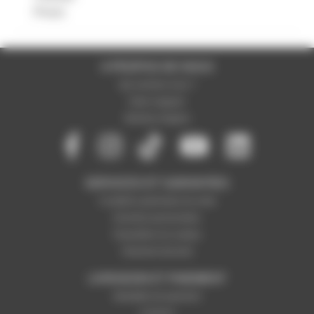
Prozic
A PROPOS DE NOUS
Qui sommes-nous ?
Notre magasin
Mentions légales
SERVICES ET GARANTIES
Conditions générales de vente
Données personnelles
Paramétrer les cookies
Paiement sécurisé
LIVRAISON ET PAIEMENT
Modalités de paiement
Livraison