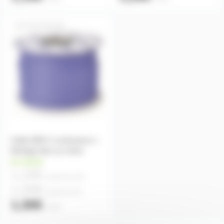
CBLDMX1MB
Cable DMX 2 conducteurs +
blindage bleu au metre
en stock
1,10€
à partir de
100
1,20€
à partir de
40
1,30€
l'unité