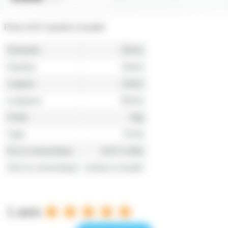
Prise XLR 3 points à souder
Diametre
20mm
Hauteur
10mm
Largeur
10mm
Longueur
65mm
Poids
26g
Type
Fiche
De la connectique
XLR 3 mâle
Vers la connectique
contact a souder
1 avis