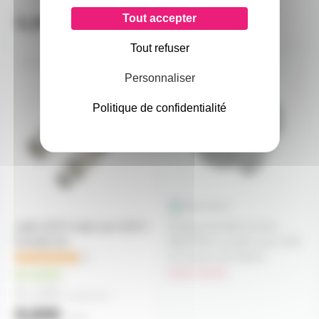
2,80€
14,50€
à partir de
4
à partir de
4
Tout accepter
3,20€
15,40€
l'unité
l'unité
Tout refuser
CBLXLR3
NCJ6FIS
Personnaliser
Politique de confidentialité
cable XLR 3 male vers XLR 3
Embase femelle Combo
Femelle 3m
NEUTRIK à souder pour XLR
3 et Jack 6.35 Stéréo
1
hors stock
en stock
8,10€
à partir de
4
8,60€
l'unité