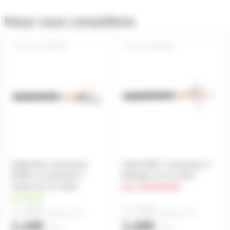
Nous vous conseillons
CBLAUDN1M
CBLDMX1M
Cable Micro symetrique
Cable DMX 2 conducteurs +
VIPER 2 conducteurs +
blindage noir au metre
masse noir au metre
sur commande
en stock
1,00€
1,10€
à partir de
50
à partir de
50
1,10€
1,20€
l'unité
l'unité