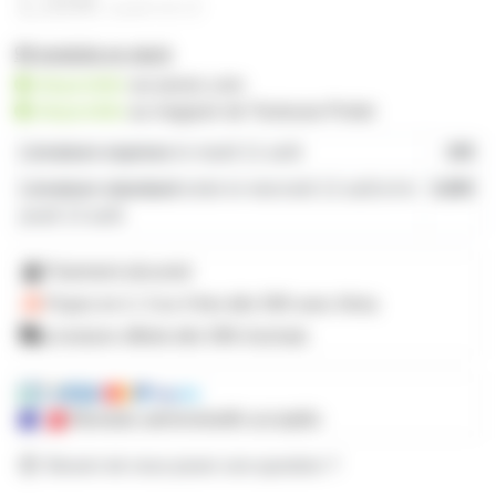
1,00€
à partir de
10
98 produits en stock
disponible
sur prozic.com
disponible
au
magasin de Toulouse-Portet
Livraison express
le mardi 11 août
19€
Livraison standard
entre le mercredi 12 août et le
4,80€
jeudi 13 août
Paiement sécurisé
Payez en 2, 3 ou 4 fois
dès 50€
avec Alma
Livraison offerte dès 59€ d'achats
Mandats administratifs acceptés
Besoin de nous poser une question ?