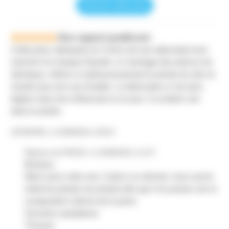
Donner votre avis
Bon rapport qualité prix
Cette prise, fabriquée en Chine est une alternative bon
marché à la marque Neutrik. Le montage des pièces est
identique, même si malheureusement la photo du site ne
montre pas une vue éclatée. La fabrication a l'air plus
légère mais rien d'étonnant vu le prix. Il va falloir voir
dans la durée.
LEFEBVRE, le 23/08/2022 à 08:25
Réponse de PROZIC, le 23/08/2022 à 11:07
Bonjour,
Merci pour votre avis. Suite à ce dernier, nous avons
refait les photos du produit afin que l'on puisse voir la
composition interne de la prise.
Sincères salutations
Thomas