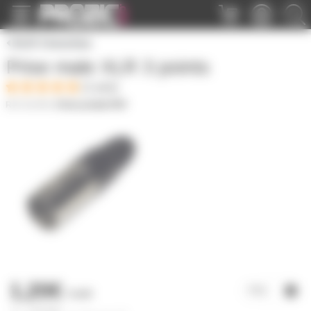
Panneau de gestion des cookies
XLR 3 broches
Prise male XLR 3 points
(1 avis)
XLR3M
|
Fiche produit PDF
1,20€
l'unité