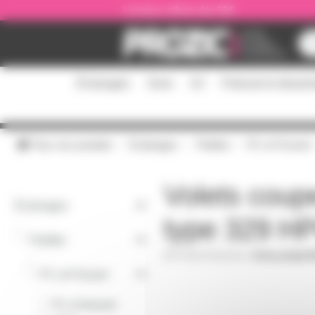
Panneau de gestion des cookies
Livraison offerte dès 59€
Éclairages
Sono
DJ
Podcast et stream
Tous nos produits
Éclairages
Théâtre
PC et Fresnel
Volets coup
Éclairages
type 329 H
-
Théâtre
VOLET245X245J
|
Fiche produit 
-
PC et Fresnel
PC et fresnel
-