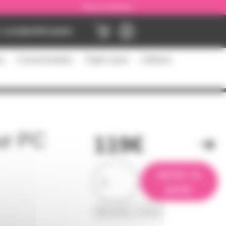
Nous contacter
Location
Occasion
es
Consommables
Flight cases
Câblerie
our PC
119€
ajouter au
panier
demander un devis