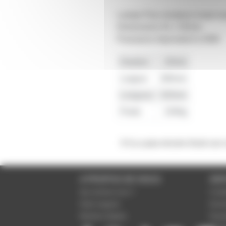
Lampe Fluo remplace toute l
Dimensions 91 x 50mm.
Puissance équivalent à 40W
Hauteur
20mm
Largeur
280mm
Longueur
420mm
Poids
1500g
Il n'y a pas encore d'avis sur
A PROPOS DE NOUS
SER
Qui sommes-nous ?
Condi
Notre magasin
Donné
Mentions légales
Param