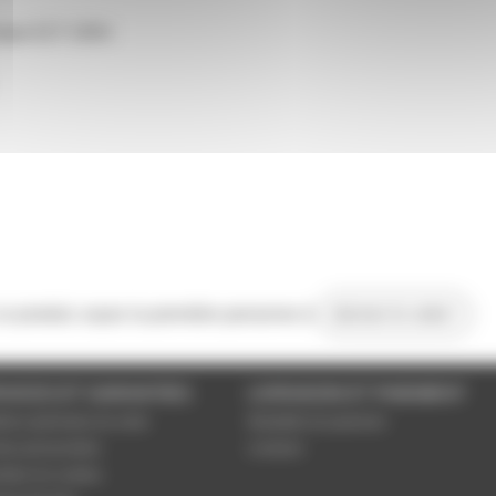
ampe E27 230V.
 ce produit, soyez la première personne à
donner le votre !
VICES ET GARANTIES
LIVRAISON ET PAIEMENT
tions générales de vente
Modalités de paiement
es personnelles
Livraison
étrer les cookies