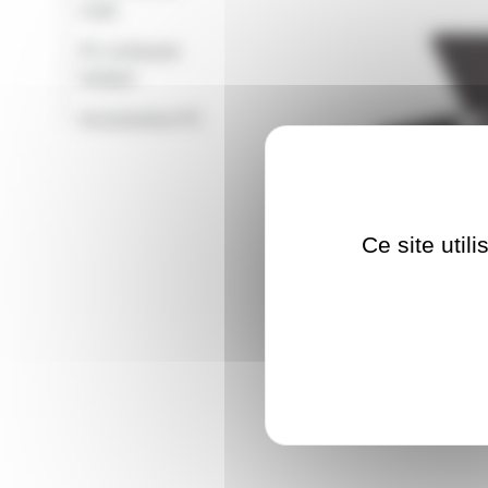
Leds
PC et fresnel
-
lampes
-
Accessoires PC
Ce site util