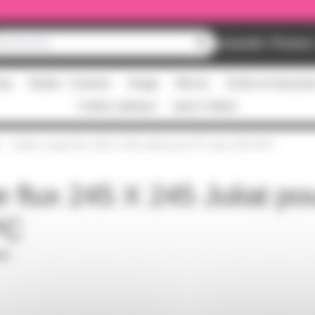
Nouveautés
Promos
ing
Studio - Claviers
Image
Micros
Scène et structur
Cartes cadeaux
pass Culture
Volets coupe flux 245 X 245 Juliat pour PC type 329 HPC
e flux 245 X 245 Juliat p
PC
PDF