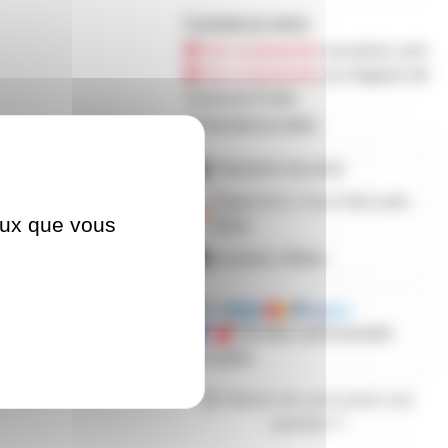
0 produit en stock
Sur commande
sur prozic.com
Sur commande
au magasin de
Toulouse-Portet
Demander les délais
Paiement sécurisé
Payez en 2, 3 ou 4 fois
avec
ceux que vous
Alma
Livraison offerte
Mandats administratifs
acceptés
Besoin de nous poser une
question ?