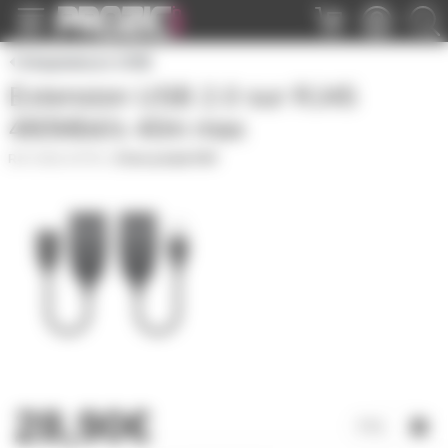
Panneau de gestion des cookies
Adaptateurs USB
Extension USB 2.0 sur RJ45
480Mbit/s 40m max
USB2-EXTRJ
|
Fiche produit PDF
28,90€