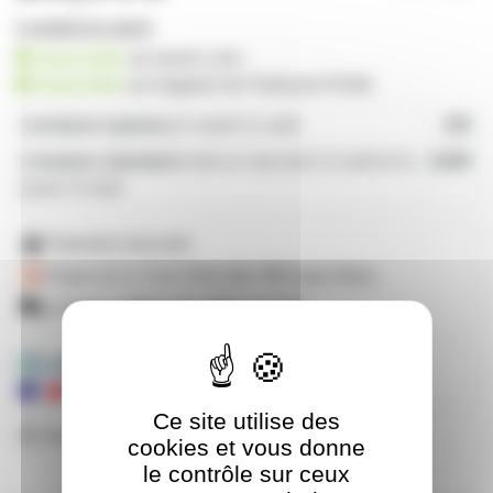
1 produit en stock
disponible
sur prozic.com
disponible
au
magasin de Toulouse-Portet
Livraison express
le mardi 11 août
19€
Livraison standard
entre le mercredi 12 août et le
4,80€
jeudi 13 août
Paiement sécurisé
Payez en 2, 3 ou 4 fois
dès 50€
avec Alma
Livraison offerte dès 59€ d'achats
Mandats administratifs acceptés
Ce site utilise des
Besoin de nous poser une question ?
cookies et vous donne
le contrôle sur ceux