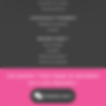
Paramétrer les cookies
Paiement sécurisé
LIVRAISON ET PAIEMENT
Modalités de paiement
Livraison
BESOIN D'AIDE ?
Nous contacter
Inscription
Mot de passe perdu ?
Suivre ma commande
Une question ? Notre équipe de spécialistes
est à votre disposition !
Contactez-nous !