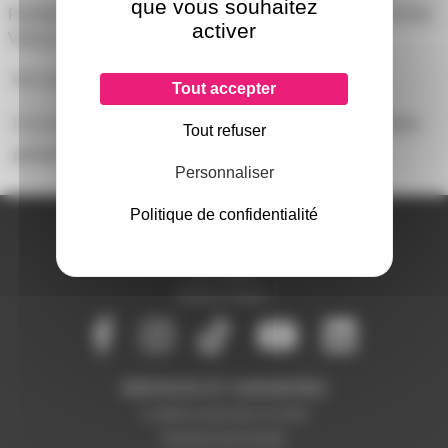
que vous souhaitez
Permet de créer une rallaonge USB 2.0 avec un câble RJ45
activer
Vitesse max 480 Mbit/s
40m max
Tout accepter
Il n'y a pas encore d'avis sur ce produit, soyez la première
Tout refuser
personne à
donner le votre !
Personnaliser
Politique de confidentialité
A PROPOS DE NOUS
Qui sommes-nous ?
Notre magasin
Mentions légales
SERVICES ET GARANTIES
Conditions générales de vente
Données personnelles