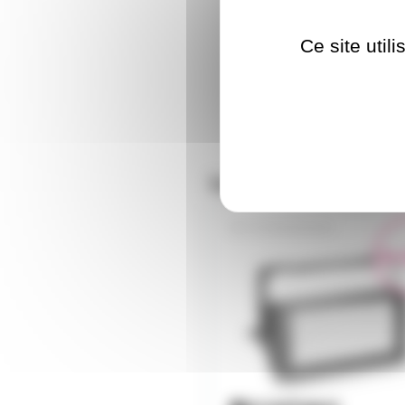
Ce site util
Nos clients ont aus
THUNDER600W
En