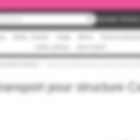
Nouveautés
Promos
ing
Studio - Claviers
Image
Micros
Scène et structur
Cartes cadeaux
pass Culture
essoires structure
Housse de transport pour structure Carré et t
ansport pour structure Ca