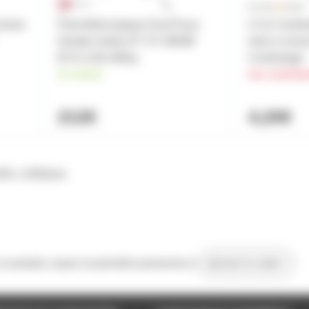
Cameo
Pied téléscopique DuraTruss
LT-j2 Conte
Goliath studio DT ST-2800B
mise à nivea
ECO 2,8m 80Kg
Contestage
en stock
sur comma
212€
4,20€
 305 x 2050mm
 ce produit, soyez la première personne à
donner le votre !