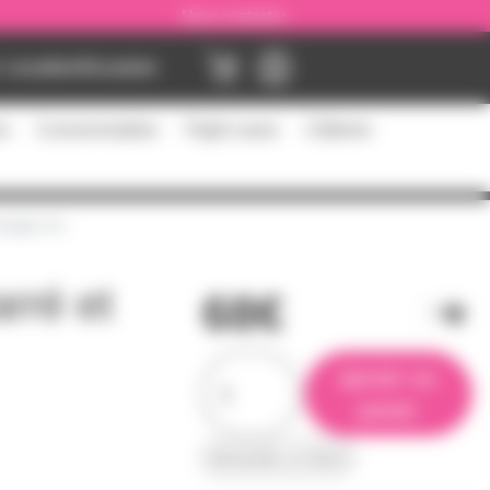
Nous contacter
Location
Occasion
es
Consommables
Flight cases
Câblerie
riangle 2m
rré et
68€
ajouter au
panier
demander un devis