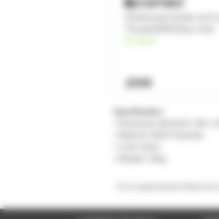
Stroboscope blinder Led 
Thunder600W Blanc froid
en stock
209€
Specification:
• Dimension (WxHxD): 305 x
• Material: 600D Polyester
• Color: black
• Weight: 2,8kg
Il n'y a pas encore d'avis sur