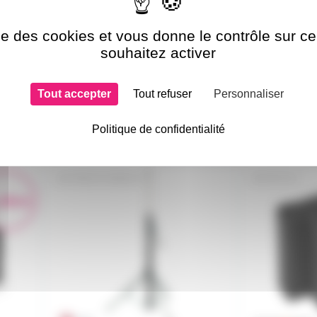
ise des cookies et vous donne le contrôle sur 
souhaitez activer
Tout accepter
Tout refuser
Personnaliser
Politique de confidentialité
si choisi
PIEDST-2800B-E
PLT-J2
 démo