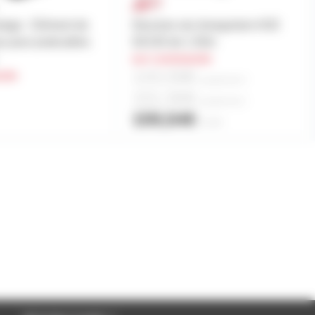
stage - Elément de
Structure alu triangulaire ASD
u pour praticables
SD150 de 1.50m
sur commande
143,59€
nde
à partir de
4
151,56€
à partir de
2
159,54€
l'unité