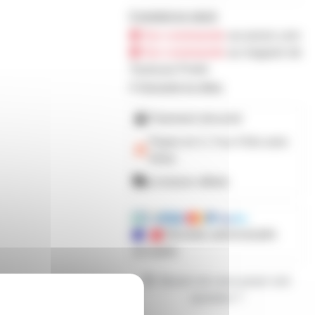
0 produit en stock
Sur commande
sur prozic.com
Sur commande
au magasin de
Toulouse-Portet
Demander les délais
Paiement sécurisé
Payez en 2, 3 ou 4 fois
avec
Alma
Livraison offerte
Mandats administratifs
acceptés
Besoin de nous poser une
question ?