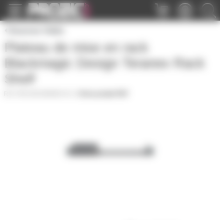
Panneau de gestion des cookies
Sources Vidéo
Plateau de mise en rack
Blackmagic Design Teranex Rack
Shelf
TERANEXMINIRACK
|
Fiche produit PDF