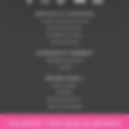
SERVICES ET GARANTIES
Conditions générales de vente
Données personnelles
Paramétrer les cookies
Paiement sécurisé
LIVRAISON ET PAIEMENT
Modalités de paiement
Livraison
BESOIN D'AIDE ?
Nous contacter
Inscription
Mot de passe perdu ?
Suivre ma commande
Une question ? Notre équipe de spécialistes