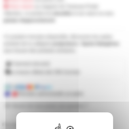
Hors stock
au magasin de Toulouse-Portet
Attention, ce produit est
obsolète
et son stock ne sera
jamais réapprovisionné
Ce produit n'est plus disponible, découvrez les autres
produits de la catégorie
projecteurs › Spots Halogènes
pour trouver des produits similaires.
Paiement sécurisé
Livraison offerte dès 59€ d'achats
Mandats administratifs acceptés
Besoin de nous poser une question ?
Flux large