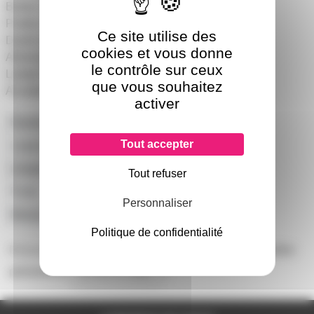
Boitier en alliage d'aluminium
Portée du détecteur 10m x 180 degrés
Ce site utilise des
Durée d'allumage 5s à 12 min
cookies et vous donne
Alimentation 220 - 240V
le contrôle sur ceux
Lampe R7s 118mm 500W
que vous souhaitez
Accepte lampes éco et moins puissantes.
activer
Hauteur
118mm
Tout accepter
Largeur
184mm
Longueur
285mm
Tout refuser
Poids
860g
Personnaliser
Marque
KANLUX
Politique de confidentialité
Il n'y a pas encore d'avis sur ce produit, soyez la première
personne à
donner le votre !