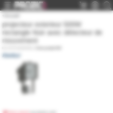
Panneau de gestion des cookies
Accueil
projecteur exterieur 500W
rectangle Noir avec détecteur de
mouvement
SPOT500WPIRNO
|
Fiche produit PDF
Hors stock
sur prozic.com