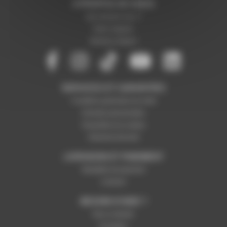
A PROPOS DE NOUS
Qui sommes-nous ?
Notre magasin
Mentions légales
SERVICES ET GARANTIES
Conditions générales de vente
Données personnelles
Paramétrer les cookies
Paiement sécurisé
LIVRAISON ET PAIEMENT
Modalités de paiement
Livraison
BESOIN D'AIDE ?
Nous contacter
Inscription