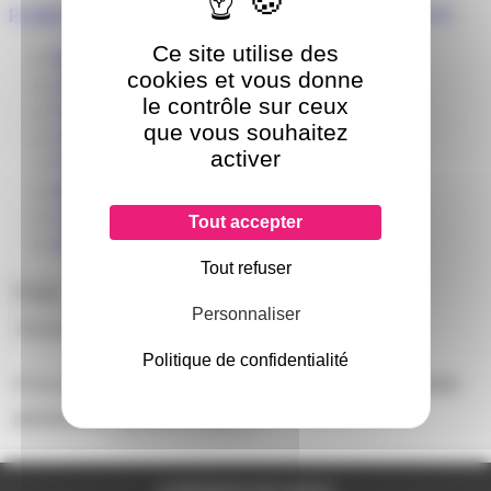
Fusible Eaton AGC 6x32 1,25A 1A1/4 250V AGC-1-1/4-R
Ce site utilise des
Marque : Eaton
cookies et vous donne
Gamme de courant : 1.25A
le contrôle sur ceux
Taille de fusible : 6.3 x 32mm
que vous souhaitez
Vitesse de fusion :F
activer
Plage de tension : 250V c.a.
Matériau du corps : Verre
Classe UL : UL 248-14
Tout accepter
Série : AGC
Tout refuser
Poids
5g
Personnaliser
Alimentation
Secteur Français
Politique de confidentialité
Il n'y a pas encore d'avis sur ce produit, soyez la première
personne à
donner le votre !