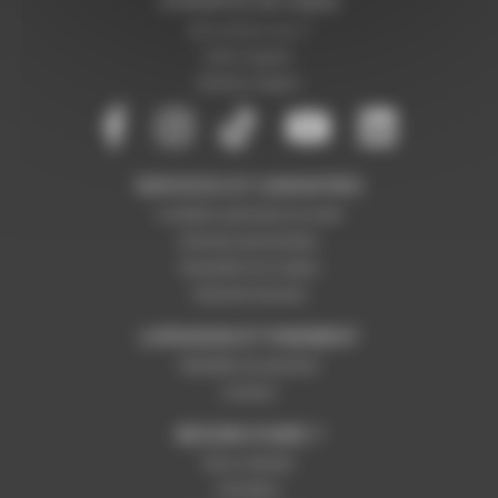
A PROPOS DE NOUS
Qui sommes-nous ?
Notre magasin
Mentions légales
SERVICES ET GARANTIES
Conditions générales de vente
Données personnelles
Paramétrer les cookies
Paiement sécurisé
LIVRAISON ET PAIEMENT
Modalités de paiement
Livraison
BESOIN D'AIDE ?
Nous contacter
Inscription