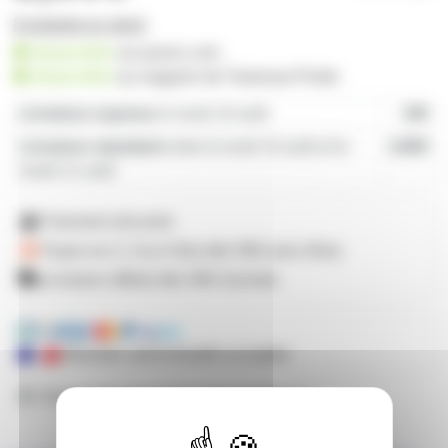
8 produits en stock
disponible
sur prozic.com
disponible
au
magasin de Toulouse-Portet
Livraison express
le lundi 10 août
19€
Livraison standard
entre le lundi 10 août et le
4,80€
mardi 11 août
Paiement sécurisé
Payez en 2, 3 ou 4 fois
dès 50€
avec Alma
Livraison offerte dès 59€ d'achats
Mandats administratifs acceptés
Besoin de nous poser une question ?