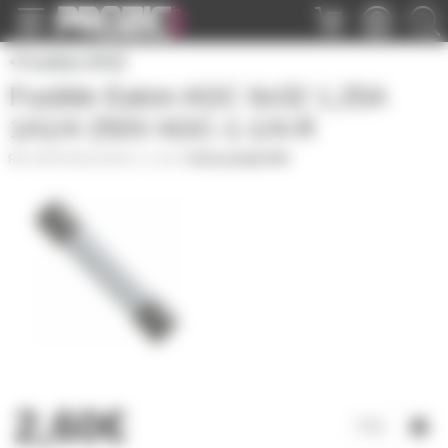
Panneau de gestion des cookies
Fusibles 6X32
Fusible Eaton AGC 6x32 1,25A
1A1/4 250V AGC-1-1/4-R
SAVFUS6x32AGC-1-1.4-R
|
Fiche produit PDF
2,60€