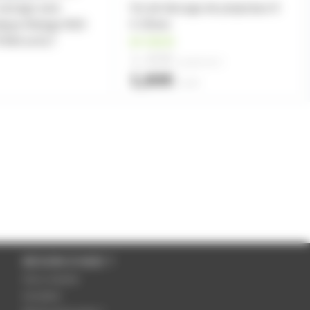
serrage avec
Vis de blocage de projecteur 8
ique filetage M10
X 25mm
T650 et ALT
en stock
1,40€
à partir de
4
1,60€
l'unité
BESOIN D'AIDE ?
Nous contacter
Inscription