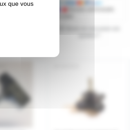
ceux que vous
Mandats administratifs
acceptés
Besoin de nous poser une
question ?
008
VISET8X25