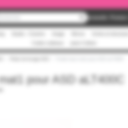
Nouveautés
Promos
ing
Studio - Claviers
Image
Micros
Scène et structur
Cartes cadeaux
pass Culture
D
Pieds de levage ASD
Poulie haut mat1 pour ASD aLT400C
t mat1 pour ASD aLT400C
DF