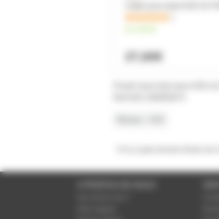
Câble pour pied ASD ALT
2
en stock
27,60€
Poulie haut mat1 pour ASD a
Ref ASD 200650074
Marque
ASD
Il n'y a pas encore d'avis sur
A PROPOS DE NOUS
SER
Qui sommes-nous ?
Condi
Notre magasin
Donné