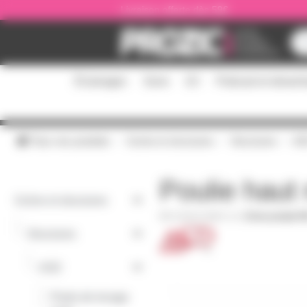
Panneau de gestion des cookies
Livraison offerte dès 59€
Éclairages
Sono
DJ
Podcast et stream
Tous nos produits
Scène et structures
Structures
AS
Poulie hau
Scène et structures
SAVALT400C-12
|
Fiche produit P
-
Structures
-
ASD
Pieds de levage
-