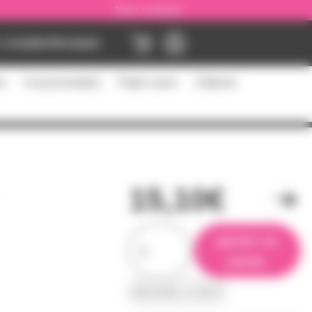
Nous contacter
Location
Occasion
es
Consommables
Flight cases
Câblerie
15,10€
ajouter au
panier
demander un devis