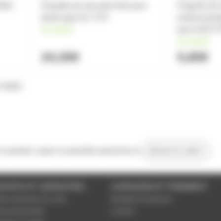
400C
Goupille de sécurité ASD pour
Poignée de 
pieds type ALT 470
embout plast
en stock
pour ASD S
en stock
24,30€
5,80€
LT400C
 ce produit, soyez la première personne à
donner le votre !
VICES ET GARANTIES
LIVRAISON ET PAIEMENT
tions générales de vente
Modalités de paiement
es personnelles
Livraison