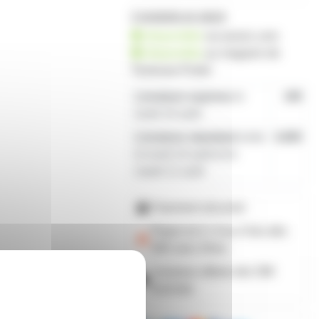
2 produits en stock
disponible
sur prozic.com
disponible
au
magasin de
Toulouse-Portet
Livraison express
le
19€
lundi 10 août
Livraison standard
entre
4,80€
le lundi 10 août et le
mardi 11 août
Paiement sécurisé
Payez en 2, 3 ou 4 fois
dès
50€
avec Alma
Livraison offerte dès 59€
d'achats