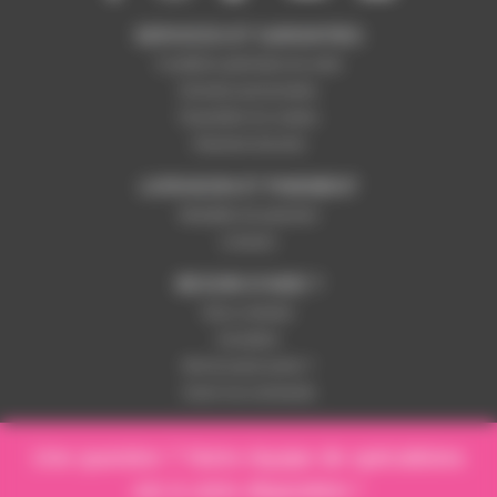
SERVICES ET GARANTIES
Conditions générales de vente
Données personnelles
Paramétrer les cookies
Paiement sécurisé
LIVRAISON ET PAIEMENT
Modalités de paiement
Livraison
BESOIN D'AIDE ?
Nous contacter
Inscription
Mot de passe perdu ?
Suivre ma commande
Une question ? Notre équipe de spécialistes
est à votre disposition !