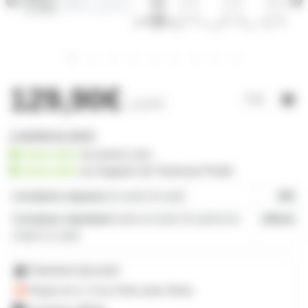
129,90€
139€
1 produit en stock
disponible
sur prozic.com
disponible
au
magasin de Toulouse-Portet
Livraison express
le lundi 10 août
19€
Livraison standard
entre le lundi 10 août et le
offerte
mardi 11 août
Paiement sécurisé
Payez en 2, 3 ou 4 fois
avec Alma