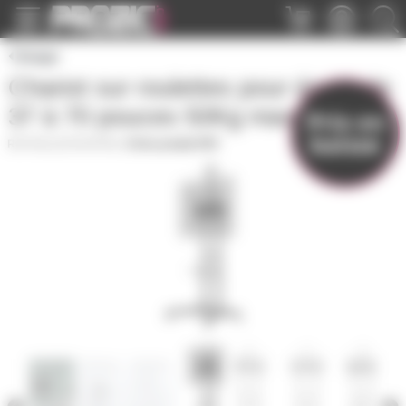
Panneau de gestion des cookies
Image
Chariot sur roulettes pour écran de
37 à 70 pouces 50Kg max
Prix en
baisse
ROLLECRANTAB
|
Fiche produit PDF