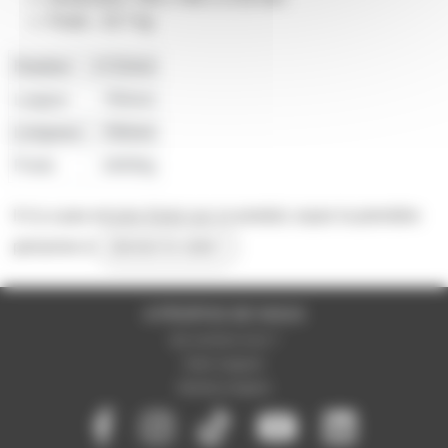
Poids : 10.7 kg
Hauteur
1715mm
Largeur
700mm
Longueur
700mm
Poids
16000g
Il n'y a pas encore d'avis sur ce produit, soyez la première
personne à
donner le votre !
A PROPOS DE NOUS
Qui sommes-nous ?
Notre magasin
Mentions légales