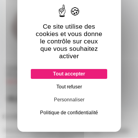
Ce site utilise des
cookies et vous donne
le contrôle sur ceux
que vous souhaitez
activer
Flexible lumineux blanc froid
Tout accepter
5M avec prise secteur
sur commande
Tout refuser
31,70€
à partir de
5
35,90€
Personnaliser
l'unité
Politique de confidentialité
FLEXIBLE LUMINEUX Jaune 44M avec prise secteur
Il n'y a pas encore d'avis sur ce produit, soyez la première