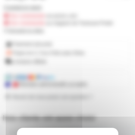
0 produit en stock
Sur commande
sur prozic.com
Sur commande
au magasin de Toulouse-Portet
Demander les délais
Paiement sécurisé
Payez en 2, 3 ou 4 fois
avec Alma
Livraison offerte
Mandats administratifs acceptés
Besoin de nous poser une question ?
Nos clients ont aussi choisi
RLED5MBF