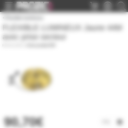
Panneau de gestion des cookies
Flexible lumineux
FLEXIBLE LUMINEUX Jaune 44M
avec prise secteur
RL145JA
|
Fiche produit PDF
90,70€