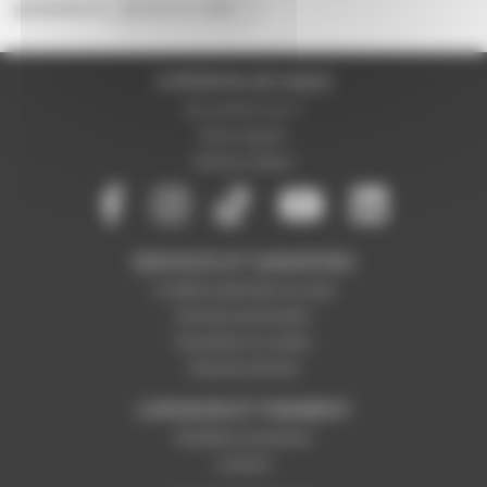
personne à
donner le votre !
A PROPOS DE NOUS
Qui sommes-nous ?
Notre magasin
Mentions légales
SERVICES ET GARANTIES
Conditions générales de vente
Données personnelles
Paramétrer les cookies
Paiement sécurisé
LIVRAISON ET PAIEMENT
Modalités de paiement
Livraison