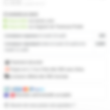
0,40€
à partir de
10
22 produits en stock
disponible
sur prozic.com
disponible
au
magasin de Toulouse-Portet
Livraison express
le lundi 10 août
19€
Livraison standard
entre le lundi 10 août et le
4,80€
mardi 11 août
Paiement sécurisé
Payez en 2, 3 ou 4 fois
dès 50€
avec Alma
Livraison offerte dès 59€ d'achats
Mandats administratifs acceptés
Besoin de nous poser une question ?