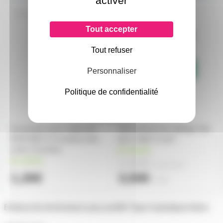
activer
RUBLEDC4C2
100EMBOUTS-6
Tout accepter
Tout refuser
Personnaliser
Politique de confidentialité
Connecteur pour ruban led
100 embouts de câblage Vert
RVB 5050 à 4 contacts avec
pour câble 6 mm2
sortie 4 broches
en stock
2,90€
en stock
à partir de
2
1,30€
3,50€
l'unité
Embout de terminaison pour profilé Type A plastique blanc