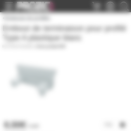
Panneau de gestion des cookies
Embouts de profilés
Embout de terminaison pour profilé
Type A plastique blanc
PROFTAENDB
|
Fiche produit PDF
0,50€
l'unité