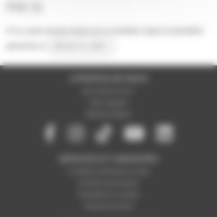
Poids
1g
Il n'y a pas encore d'avis sur ce produit, soyez la première
personne à
donner le votre !
A PROPOS DE NOUS
Qui sommes-nous ?
Notre magasin
Mentions légales
SERVICES ET GARANTIES
Conditions générales de vente
Données personnelles
Paramétrer les cookies
Paiement sécurisé