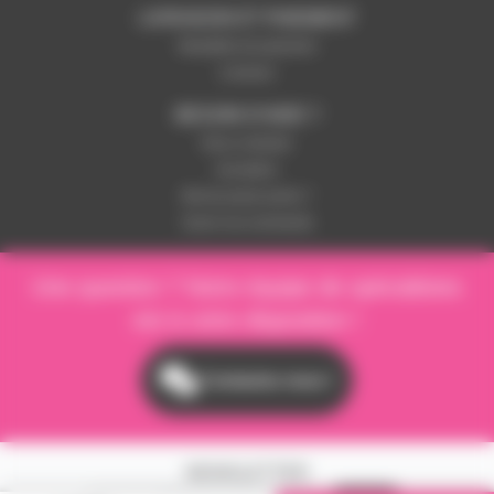
LIVRAISON ET PAIEMENT
Modalités de paiement
Livraison
BESOIN D'AIDE ?
Nous contacter
Inscription
Mot de passe perdu ?
Suivre ma commande
Une question ? Notre équipe de spécialistes
est à votre disposition !
Contactez-nous !
NEWSLETTER