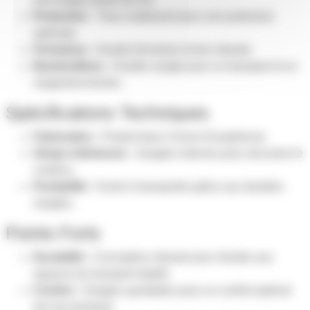
Protection :
Tissu matelassé pour une protection
optimale.
Fermeture :
Double fermeture éclair robuste.
Bandoulières :
Double sangle pour un transport et un
rangement faciles.
Spécifications Techniques
Fabrication :
Produit dans l'Union Européenne.
Straps intérieures :
Sangles internes pour sécuriser le
contenu.
Portabilité :
Facile à transporter grâce aux doubles
sangles.
Points Forts
Durabilité :
Conception robuste pour résister aux
rigueurs du transport répété.
Confort :
Sangles ajustables pour un confort optimal
lors du transport.