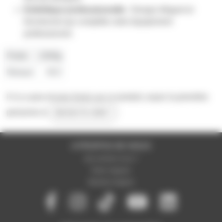
Esthétique professionnelle :
Design élégant et
fonctionnel qui complète votre équipement
professionnel.
Poids
1500g
Marque
ADJ
Il n'y a pas encore d'avis sur ce produit, soyez la première
personne à
donner le votre !
A PROPOS DE NOUS
Qui sommes-nous ?
Notre magasin
Mentions légales