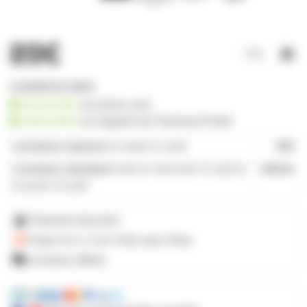
89€
1 produit en stock
disponible
sur prozic.com
disponible
au
magasin de Toulouse-Portet
Livraison express
le mardi 11 août
19€
Livraison standard
entre le mercredi 12 août et
offerte
le jeudi 13 août
Paiement sécurisé
Payez en 2, 3 ou 4 fois
avec Alma
Livraison offerte