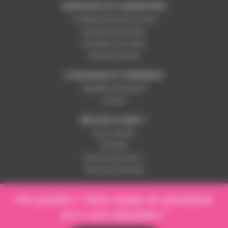
SERVICES ET GARANTIES
Conditions générales de vente
Données personnelles
Paramétrer les cookies
Paiement sécurisé
LIVRAISON ET PAIEMENT
Modalités de paiement
Livraison
BESOIN D'AIDE ?
Nous contacter
Inscription
Mot de passe perdu ?
Suivre ma commande
Une question ? Notre équipe de spécialistes
est à votre disposition !