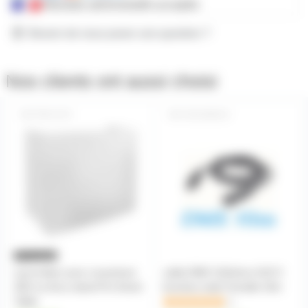
Mandats administratifs acceptés
Besoin de nous poser une question ?
Nos clients ont aussi choisi
PRO-ETS
CBLDMX10
Lycra blanc pour couverture
cable DMX 110ohms XLR 3
ADJ ou Accu-stand Pro Event
broches male Femelle 10m
Table
1