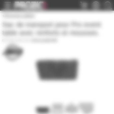
Panneau de gestion des cookies
Housses plates
Sac de transport pour Pro event
table avec renforts et mousses.
PRO-ETB-CVR
|
Fiche produit PDF