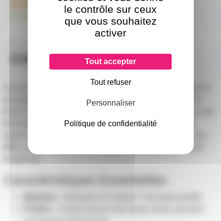
1
en stock chez le
le contrôle sur ceux
en stock
fournisseur
que vous souhaitez
0,20€
activer
à partir de
50
8,10€
0,25€
à partir de
4
à partir de
10
8,60€
0,30€
l'unité
l'unité
Tout accepter
Tout refuser
Le sac de transport Pro Event Table Bag Heavy Duty est un
accessoire essentiel pour votre Pro Event Table II ou Pro
Personnaliser
Event Table II MB. Conçu en Cordura™ matelassé avec une
fermeture éclair robuste double et une finition de haute
Politique de confidentialité
qualité, il protège efficacement votre Pro Event Table II (ou
MB) contre la poussière, les coups et les rayures pendant
longtemps.
Caractéristiques Essentielles
Matériau :
Fabriqué en Cordura™ de haute qualité.
Finition :
Finition ferme et de haute classe assurant
une longue durée de vie.