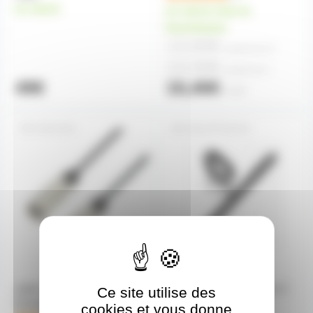
en stock
en stock chez le
fournisseur
13,60€
à partir de
10
14,50€
à partir de
4
49€
15,40€
l'unité
CBLXLR3
CBLATT15X125
cable XLR 3 male vers XLR 3
attache cable noire 15cm X
Ce site utilise des
Femelle 3m
1.25cm à scratch
cookies et vous donne