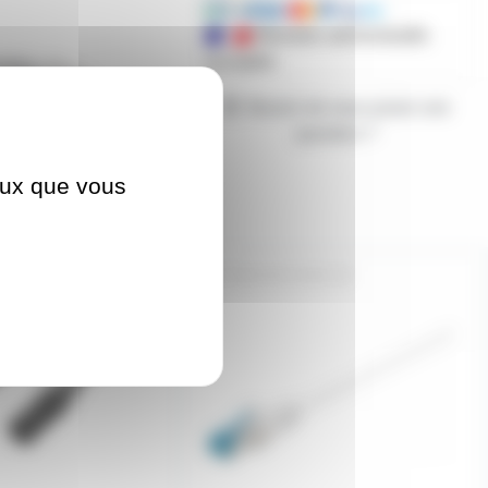
Mandats administratifs
acceptés
Besoin de nous poser une
question ?
ceux que vous
NK
CBLRJ45-C6AB-1M
Prix en
baisse