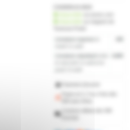
2 produits en stock
disponible
sur prozic.com
disponible
au
magasin de
Toulouse-Portet
Livraison express
le
19€
mardi 11 août
Livraison standard
entre
4,80€
le mercredi 12 août et le
jeudi 13 août
Paiement sécurisé
Payez en 2, 3 ou 4 fois
dès
50€
avec Alma
Livraison offerte dès 59€
d'achats