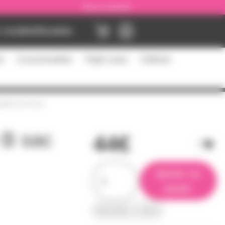
Nous contacter
Location
Occasion
es
Consommables
Flight cases
Câblerie
ieds de micro
 B sac
44€
ajouter au
panier
demander un devis