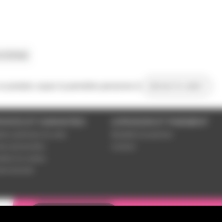
le fichier
 ce produit, soyez la première personne à
donner le votre !
VICES ET GARANTIES
LIVRAISON ET PAIEMENT
tions générales de vente
Modalités de paiement
es personnelles
Livraison
étrer les cookies
ent sécurisé
Une question ? N
Contactez-nous !