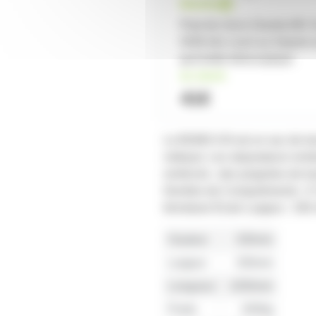
Pied de micro Gravity MS 
HDB très court sur trepied 
perchette telescopique
en stock
41€
Le BGMS 6 B est un sac de tran
nettoyer. Les séparateurs remb
renforcés ; des poignées de tra
Nombre de Compartiments : 6 T
fermeture Éclair Largeur : 33
Hauteur
330mm
Largeur
330mm
Longueur
1050mm
Poids
2000g