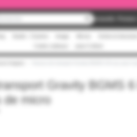
Nouveautés
Promos
ing
Studio - Claviers
Image
Micros
Scène et structur
Cartes cadeaux
pass Culture
sse longues
Housse de transport Gravity BGMS 6 B sac pour 6 p
ransport Gravity BGMS 6
s de micro