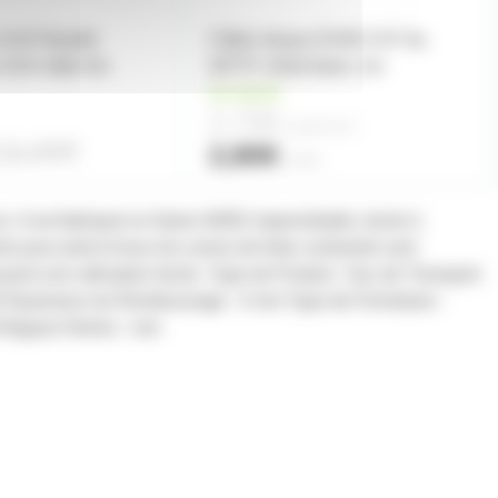
 XLR Neutrik
Câble réseau RJ45 CAT 6a
s XLR mâle 5m
S/FTP 10Gb blanc 1m
en stock
2,70€
à partir de
2
26,80€
2,80€
l'unité
o. Il est fabriqué en Nylon 600D imperméable, facile à
s pour pied et tous les zones de forte contrainte sont
rent une utilisation facile. Type de Produit : Sac de Transport
0D Épaisseur du Rembourrage : 5 mm Type de Fermeture :
 Bagues Noires : non