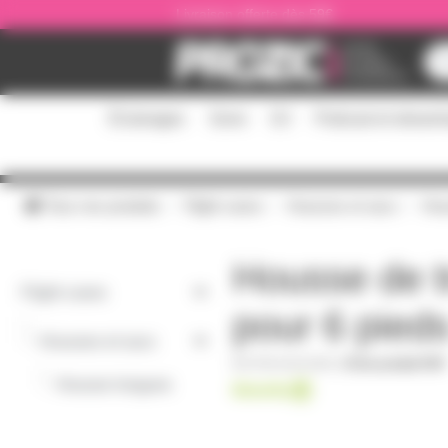
Panneau de gestion des cookies
Livraison offerte dès 59€
Éclairages
Sono
DJ
Podcast et stream
Tous nos produits
Flight cases
Housses et sacs
Hou
Housse de t
Flight cases
pour 6 pied
-
Housses et sacs
PM-HOUSSE6
|
Fiche produit PDF
-
Housse longues