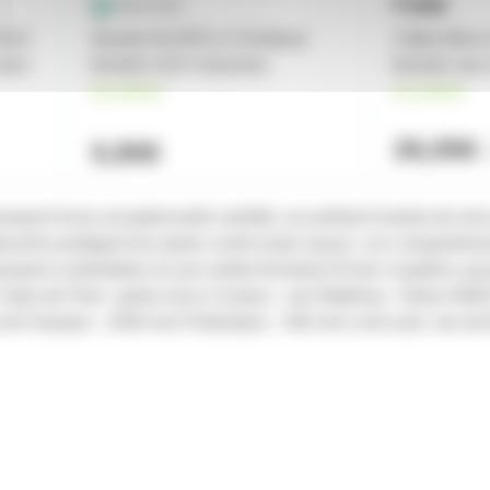
3122
Neutrik NC4FD-LX Embase
Câble Micro
avec
femelle XLR 4 broches
femelle ver
en stock
en stock
26,05€
5,90€
sport d'une exceptionnelle solidité, accueillant 6 pieds de micr
ourrés protègent les pieds contre toute rayure. Les compartiment
nsport confortables et une solide fermeture Éclair couplées assu
ype de Pied : pieds micro Couleur : noir Matériau : Nylon 60
0 mm Hauteur : 1050 mm Profondeur : 330 mm Livré avec Jeu de