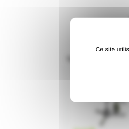
Ce site util
Nos clients ont aus
PM3122HDB
En