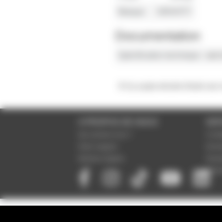
Marque
GRAVITY
Documentation
Spécification technique
voir 
Il n'y a pas encore d'avis sur
A PROPOS DE NOUS
SER
Qui sommes-nous ?
Condi
Notre magasin
Donné
Mentions légales
Param
Paiem
NEWSLETTER