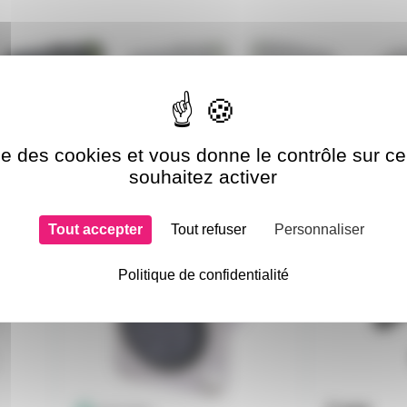
ise des cookies et vous donne le contrôle sur 
souhaitez activer
si choisi
Tout accepter
Tout refuser
Personnaliser
NC4FP
CBLXLR5-
 démo
Politique de confidentialité