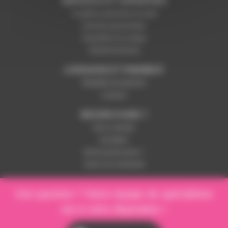
SERVICES ET GARANTIES
Conditions générales de vente
Données personnelles
Paramétrer les cookies
Paiement sécurisé
LIVRAISON ET PAIEMENT
Modalités de paiement
Livraison
BESOIN D'AIDE ?
Nous contacter
Inscription
Mot de passe perdu ?
Suivre ma commande
Une question ? Notre équipe de spécialistes
est à votre disposition !