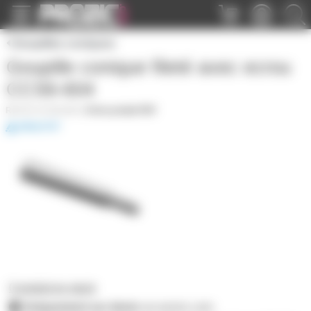
Panneau de gestion des cookies
Goupilles coniques
Goupille conique fileté avec ecrou
CCS6-604
PLY-CCS6-604
|
Fiche produit PDF
0 produit en stock
Uniquement sur devis
sur prozic.com