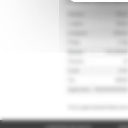
Ce récepteur se place avant le
Hauteur
35m
Largeur
45m
Longueur
160m
Poids
175
Marque
SYLVANI
Tension
1
Culot
2VI
Vie
8000
Application
ONNNNNNNN
Il n'y a pas encore d'avis sur
A PROPOS DE NOUS
SER