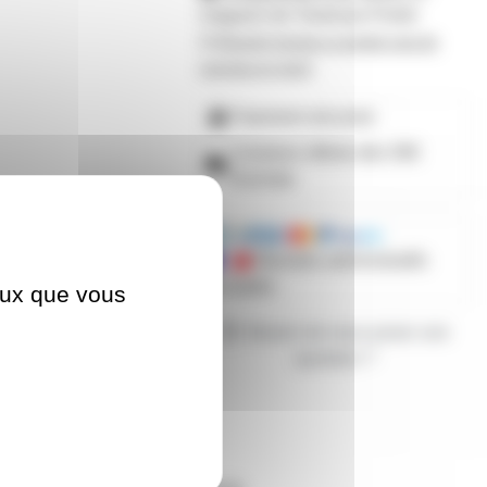
magasin de Toulouse-Portet
M'avertir lorsque ce produit sera de
nouveau en stock
Paiement sécurisé
Livraison offerte dès 59€
d'achats
Mandats administratifs
acceptés
ceux que vous
Besoin de nous poser une
question ?