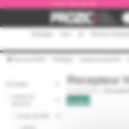
Panneau de gestion des cookies
Livraison offerte dès 59€
Éclairages
Sono
DJ
Podcast et stream
Tous nos produits
Éclairages
Lampes de spectacle
Recepteur h
Éclairages
PAR56LEDRXSY
|
Fiche produit 
Lampes de
-
spectacle
-
Lampes de PAR
-
PAR56