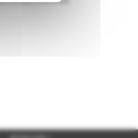
nde et de piloter le PAR 56 RVB.
BESOIN D'AIDE ?