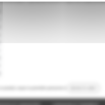
 transformateur. Il permet de recevoir le signal de la télécomma
m
m
m
g
A
2
S
0
N
 ce produit, soyez la première personne à
donner le votre !
VICES ET GARANTIES
LIVRAISON ET PAIEMENT