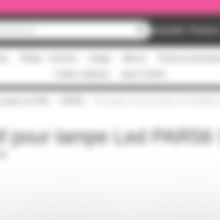
Nouveautés
Promos
ing
Studio - Claviers
Image
Micros
Scène et structur
Cartes cadeaux
pass Culture
Lampes de PAR
PAR56
Recepteur hf pour lampe Led PAR56 S
f pour lampe Led PAR56 
PDF