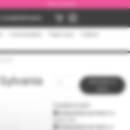
Nous contacter
Location
Occasion
es
Consommables
Flight cases
Câblerie
ylvania
Sylvania
demander un
devis
0 produit en stock
Uniquement sur devis
sur
prozic.com
Uniquement sur devis
au