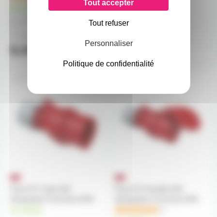
Tout accepter
en stock
6,90€
8,70€
Tout refuser
à partir de
4
à partir de
4
7,60€
9,70€
à partir de
2
à partir de
2
Personnaliser
8,40€
10,60€
l'unité
l'unité
Politique de confidentialité
P17M32A5P-ST
P17F32A5P-ST
Prise P17 male 32A
Prise P17 femelle 32A
tétrapolaire 5 broches IP44
tétrapolaire 5 broches IP44
en stock
1