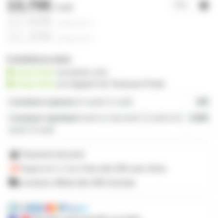
13,70€
l'unité
12,40€
à partir de
2
11,20€
à partir de
4
4 produits en stock
disponible
sur prozic.com
disponible
au
magasin de Toulouse-Portet
Livraison express
le mardi 11 août
19€
Livraison standard
entre le mercredi 12 août et le
4,80€
jeudi 13 août
Paiement sécurisé
Payez en 2, 3 ou 4 fois
dès 50€
avec Alma
Livraison offerte dès 59€ d'achats