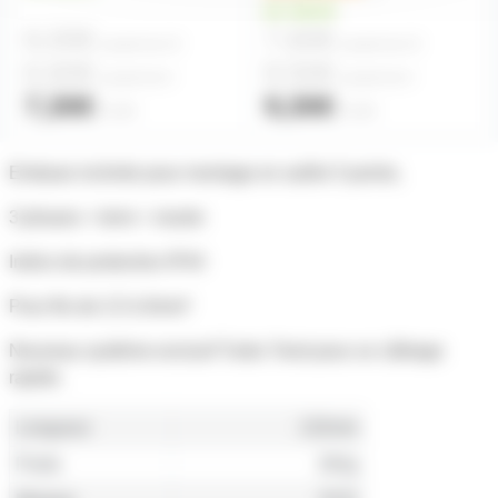
en stock
6,00€
7,60€
à partir de
10
à partir de
10
6,60€
8,50€
à partir de
4
à partir de
4
7,30€
9,30€
l'unité
l'unité
Embase inclinée pour montage en saillie 5 points,
3 phases + terre + neutre
Indice de protection IP44
Pour fils de 2,5 à 6mm²
Nouveau système exclusif Turbo Twist pour un câblage
rapide.
Longueur
132mm
Poids
262g