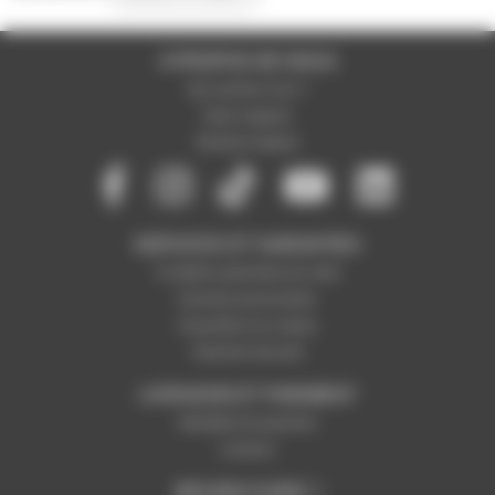
A PROPOS DE NOUS
Qui sommes-nous ?
Notre magasin
Mentions légales
SERVICES ET GARANTIES
Conditions générales de vente
Données personnelles
Paramétrer les cookies
Paiement sécurisé
LIVRAISON ET PAIEMENT
Modalités de paiement
Livraison
BESOIN D'AIDE ?