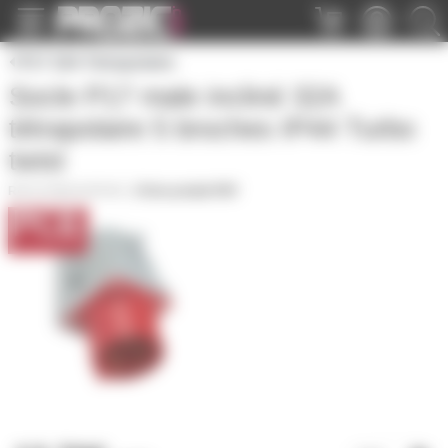
Panneau de gestion des cookies
P17 32A Tetrapolaire
Socle P17 male incliné 32A
tétrapolaire 5 broches IP44 Turbo
twist
P17M32A5PSOC
|
Fiche produit PDF