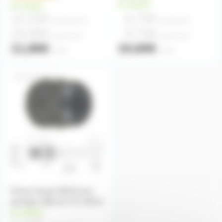
en stock
en stock
10,20€
8,70€
à partir de
20
à partir de
4
10,85€
9,70€
à partir de
5
à partir de
2
11,86€
10,60€
l'unité
l'unité
CBLPE13-18
Presse etoupe MG25 pour
passage câble de 13 à 18mm
en stock