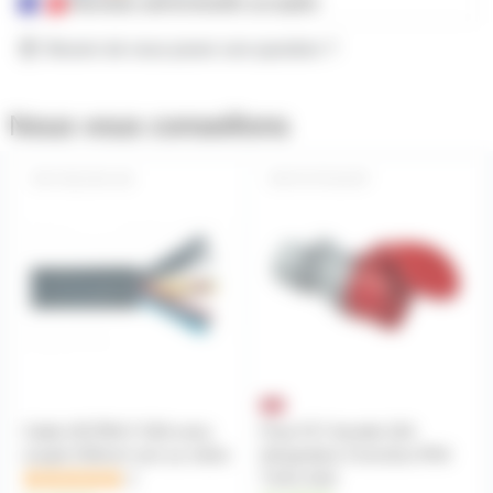
Mandats administratifs acceptés
Besoin de nous poser une question ?
Nous vous conseillons
CBL5X6-1M
P17F32A5P
Cable HO7RN-F 5G6 extra
Prise P17 femelle 32A
souple 5X6mm² prix au mètre
tétrapolaire 5 broches IP44
Turbo twist
2