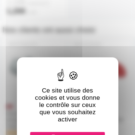
1,10€
à partir de
10
1,20€
l'unité
Nos clients ont aussi choisi
P17M32A5P
P17F32A5P
Ce site utilise des
cookies et vous donne
le contrôle sur ceux
que vous souhaitez
Prise P17 male 32A
Prise P17 femelle 32A
activer
tétrapolaire 5 broches IP44
tétrapolaire 5 broches IP44
Turbo twist
Turbo twist
3
en stock