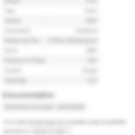
Marque
PCE
Type
Socle
Tension
400V
Connnexion
Turbotwist
Nombre de Pole
5 Pôles (Tétrapolaires)
Genre
Mâle
Présence Fil Pilote
Non
Couleur
Rouge
Ampérage
32 A
Documentation
Spécification technique
voir le fichier
Il n'y a pas encore d'avis sur ce produit, soyez la première
personne à
donner le votre !